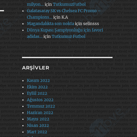
milyon…
için
TutkumuzFutbol
Galatasaray SK vs Chelsea FC Promo –
Champions…
için
K.A
Magandalıkta son nokta
için
selinsss
Dünya Kupası Şampiyonluğu için favori
adidas…
için
Tutkumuz Futbol
ARŞIVLER
Kasım 2022
Ekim 2022
Eylül 2022
Ağustos 2022
Temmuz 2022
Haziran 2022
Mayıs 2022
Nisan 2022
Mart 2022