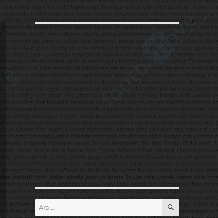
ARA
Ara: