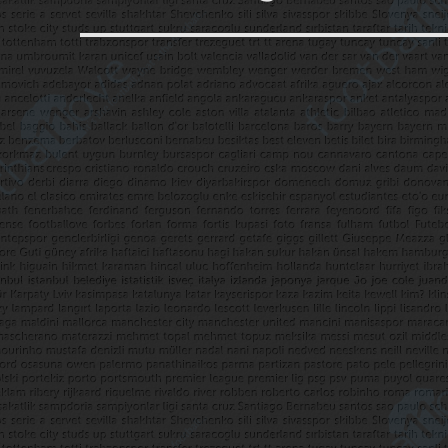
yazı: