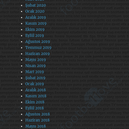
Şubat 2020
Ocak 2020
Aralık 2019
Kasım 2019
Ekim 2019
Eylül 2019
Ağustos 2019
Temmuz 2019
Haziran 2019
Mayıs 2019
Nisan 2019
Mart 2019
Şubat 2019
Ocak 2019
Aralık 2018
Kasım 2018
Ekim 2018
Eylül 2018
Ağustos 2018
Haziran 2018
Mayıs 2018