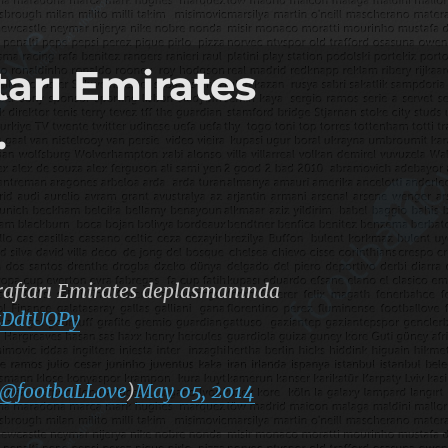
arı Emirates
…
raftarı Emirates deplasmanında
L5DdtUOPy
@footbaLLove
)
May 05, 2014