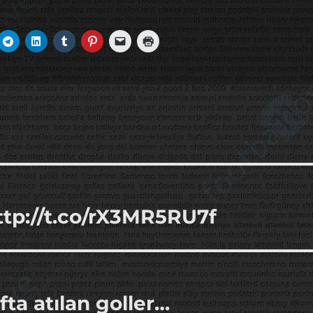
ttp://t.co/rX3MR5RU7f
ta atılan goller…