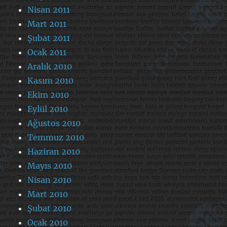
Nisan 2011
Mart 2011
Şubat 2011
Ocak 2011
Aralık 2010
Kasım 2010
Ekim 2010
Eylül 2010
Ağustos 2010
Temmuz 2010
Haziran 2010
Mayıs 2010
Nisan 2010
Mart 2010
Şubat 2010
Ocak 2010