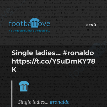
MENÜ
footbaLLove
Single ladies… #ronaldo
https://t.co/Y5uDmKY78
K
Single ladies…
#ronaldo