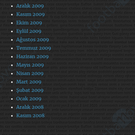
Aralık 2009
Kasım 2009
Ekim 2009
Eylül 2009
Ağustos 2009
Temmuz 2009
Haziran 2009
Mayıs 2009
Nisan 2009
Mart 2009
Şubat 2009
Ocak 2009
Aralık 2008
Kasım 2008