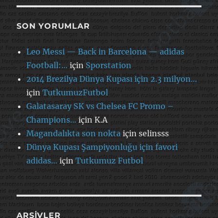
SON YORUMLAR
Leo Messi — Back in Barcelona — adidas
Football:…
için
Sporstation
2014 Brezilya Dünya Kupası için 2.3 milyon…
için
TutkumuzFutbol
Galatasaray SK vs Chelsea FC Promo –
Champions…
için
K.A
Magandalıkta son nokta
için
selinsss
Dünya Kupası Şampiyonluğu için favori
adidas…
için
Tutkumuz Futbol
ARŞIVLER