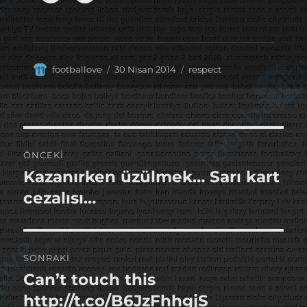
Yazar
Yayın
Kategoriler
footballove
30 Nisan 2014
respect
tarihi
Yazı
ÖNCEKI
gezinmesi
Kazanırken üzülmek… Sarı kart
Önceki
yazı:
cezalısı…
SONRAKI
Can’t touch this
Sonraki
yazı:
http://t.co/B6JzFhhgjS