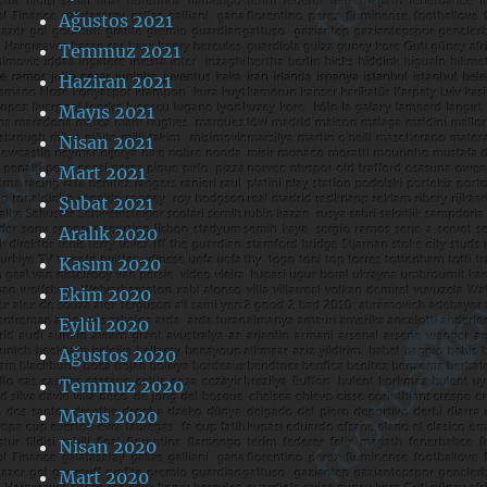
Ağustos 2021
Temmuz 2021
Haziran 2021
Mayıs 2021
Nisan 2021
Mart 2021
Şubat 2021
Aralık 2020
Kasım 2020
Ekim 2020
Eylül 2020
Ağustos 2020
Temmuz 2020
Mayıs 2020
Nisan 2020
Mart 2020