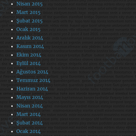
Nisan 2015
Mart 2015
Şubat 2015
Ocak 2015
Aralık 2014
Kasım 2014
Ekim 2014
Eylül 2014
Ağustos 2014
Temmuz 2014
Haziran 2014
Mayıs 2014
Nisan 2014
Mart 2014
Şubat 2014
Ocak 2014