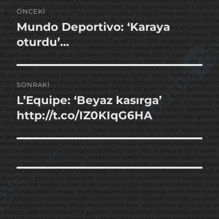
Yazı
ÖNCEKI
gezinmesi
Mundo Deportivo: ‘Karaya
Önceki
yazı:
oturdu’…
SONRAKI
L’Equipe: ‘Beyaz kasırga’
Sonraki
yazı:
http://t.co/IZ0KIqG6HA