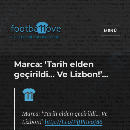
MENÜ
footbaLLove
Marca: ‘Tarih elden
geçirildi… Ve Lizbon!’…
Marca: ‘Tarih elden geçirildi… Ve
Lizbon!’
http://t.co/PjJPKv0J86