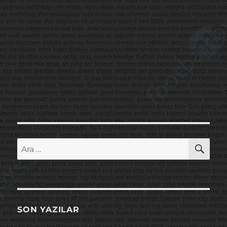
AR
Ara:
SON YAZILAR