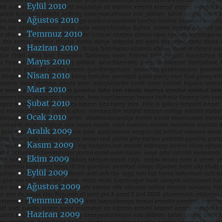
Eylül 2010
Ağustos 2010
Temmuz 2010
Haziran 2010
Mayıs 2010
Nisan 2010
Mart 2010
Şubat 2010
Ocak 2010
Aralık 2009
Kasım 2009
Ekim 2009
Eylül 2009
Ağustos 2009
Temmuz 2009
Haziran 2009