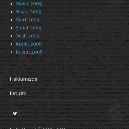
Mayıs 2009
Nisan 2009
Mart 2009
Şubat 2009
Ocak 2009
Aralık 2008
Kasım 2008
Hakkımızda
İletişim
@footballove