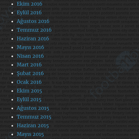
Ekim 2016
Eylül 2016
Ağustos 2016
Temmuz 2016
Haziran 2016
Mayıs 2016
Nisan 2016
Mart 2016
Şubat 2016
Ocak 2016
Ekim 2015
Eylül 2015
Ağustos 2015
Temmuz 2015
Haziran 2015
Mayıs 2015