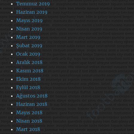
Temmuz 2019
Haziran 2019
Mayıs 2019
Nisan 2019
Mart 2019
Şubat 2019
Ocak 2019
Aralık 2018
Kasım 2018
Ekim 2018
Eylül 2018
Ağustos 2018
Haziran 2018
Mayıs 2018
Nisan 2018
Mart 2018