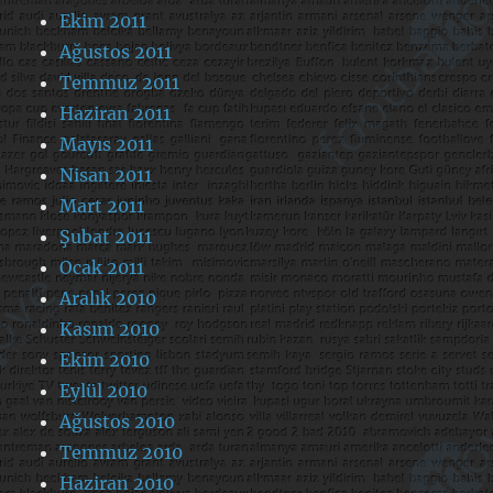
Ekim 2011
Ağustos 2011
Temmuz 2011
Haziran 2011
Mayıs 2011
Nisan 2011
Mart 2011
Şubat 2011
Ocak 2011
Aralık 2010
Kasım 2010
Ekim 2010
Eylül 2010
Ağustos 2010
Temmuz 2010
Haziran 2010