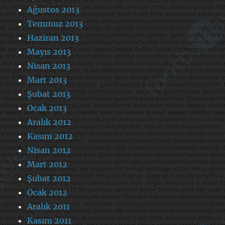
Ağustos 2013
Temmuz 2013
Haziran 2013
Mayıs 2013
Nisan 2013
Mart 2013
Şubat 2013
Ocak 2013
Aralık 2012
Kasım 2012
Nisan 2012
Mart 2012
Şubat 2012
Ocak 2012
Aralık 2011
Kasım 2011