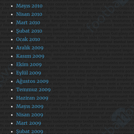
Mayıs 2010
Nisan 2010
Mart 2010
Şubat 2010
Ocak 2010
Aralık 2009
Kasım 2009
Ekim 2009
Eylül 2009
Ağustos 2009
Temmuz 2009
Haziran 2009
Mayıs 2009
Nisan 2009
Mart 2009
Şubat 2009