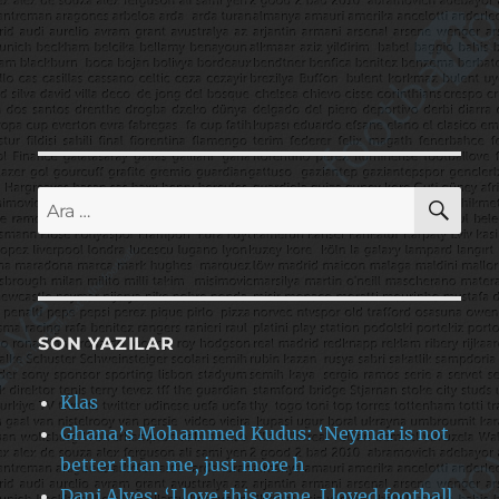
AR
Ara:
SON YAZILAR
Klas
Ghana’s Mohammed Kudus: ‘Neymar is not
better than me, just more h
Dani Alves: ‘I love this game. I loved football