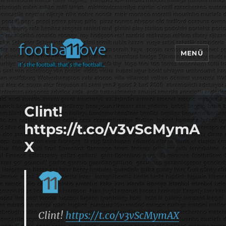
MENÜ
footbaLLove
Clint!
https://t.co/v3vScMymA
X
Clint!
https://t.co/v3vScMymAX