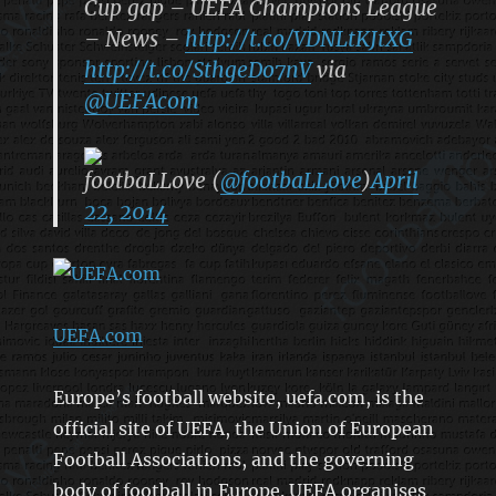
Cup gap – UEFA Champions League
– News –
http://t.co/VDNLtKJtXG
http://t.co/SthgeDo7nV
via
@UEFAcom
footbaLLove (
@footbaLLove
)
April
22, 2014
UEFA.com
Europe’s football website, uefa.com, is the
official site of UEFA, the Union of European
Football Associations, and the governing
body of football in Europe. UEFA organises