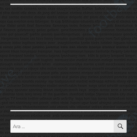
AR
Ara: