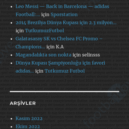
Leo Messi — Back in Barcelona — adidas
Football:…
için
Sporstation
2014 Brezilya Dünya Kupası için 2.3 milyon…
için
TutkumuzFutbol
Galatasaray SK vs Chelsea FC Promo –
Champions…
için
K.A
Magandalıkta son nokta
için
selinsss
Dünya Kupası Şampiyonluğu için favori
adidas…
için
Tutkumuz Futbol
ARŞIVLER
Kasım 2022
Ekim 2022