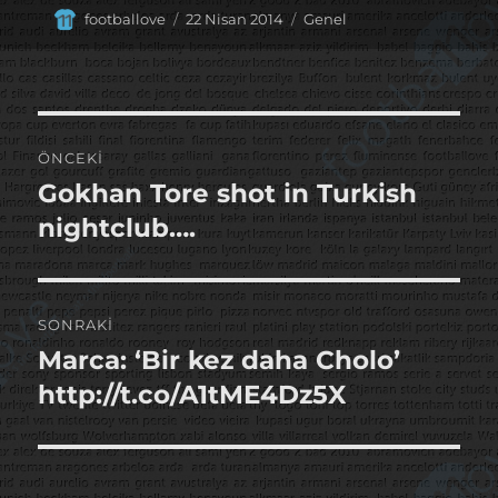
Yazar
Yayın
Kategoriler
footballove
22 Nisan 2014
Genel
tarihi
Yazı
ÖNCEKI
gezinmesi
Gokhan Tore shot in Turkish
Önceki
yazı:
nightclub….
SONRAKI
Marca: ‘Bir kez daha Cholo’
Sonraki
yazı:
http://t.co/A1tME4Dz5X