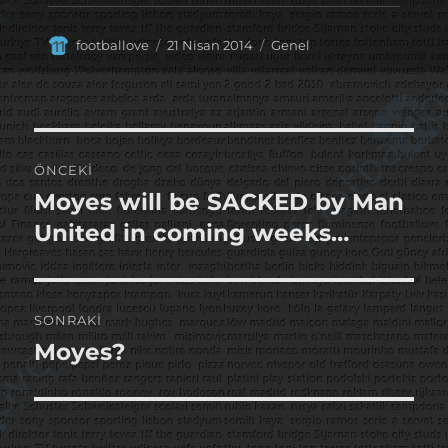
Yazar
Yayın
Kategoriler
footballove
21 Nisan 2014
Genel
tarihi
Yazı
ÖNCEKI
gezinmesi
Moyes will be SACKED by Man
Önceki
yazı:
United in coming weeks…
SONRAKI
Moyes?
Sonraki
yazı: