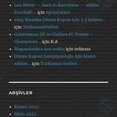
Leo Messi — Back in Barcelona — adidas
Football:…
için
Sporstation
2014 Brezilya Dünya Kupası için 2.3 milyon…
için
TutkumuzFutbol
Galatasaray SK vs Chelsea FC Promo –
Champions…
için
K.A
Magandalıkta son nokta
için
selinsss
Dünya Kupası Şampiyonluğu için favori
adidas…
için
Tutkumuz Futbol
ARŞIVLER
Kasım 2022
Ekim 2022