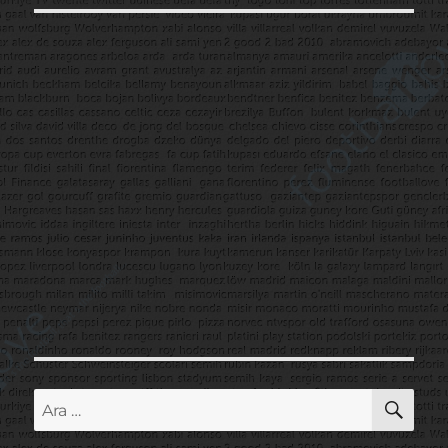
AR
Ara: