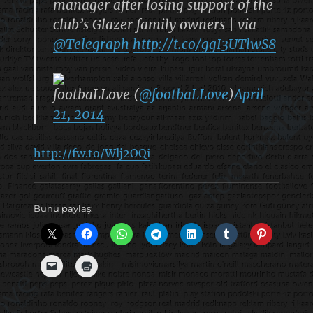
manager after losing support of the
club’s Glazer family owners | via
@Telegraph
http://t.co/ggI3UTlwS8
footbaLLove (
@footbaLLove
)
April
21, 2014
http://fw.to/Wlj2OQi
Bunu paylaş: