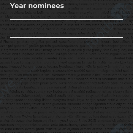
yazı:
Year nominees