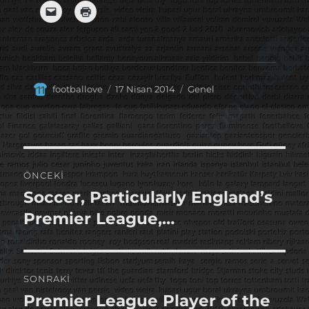
Yazar
Yayın
Kategoriler
footballove
17 Nisan 2014
Genel
tarihi
Yazı
ÖNCEKI
gezinmesi
Soccer, Particularly England’s
Önceki
yazı:
Premier League,…
SONRAKI
Premier League Player of the
Sonraki