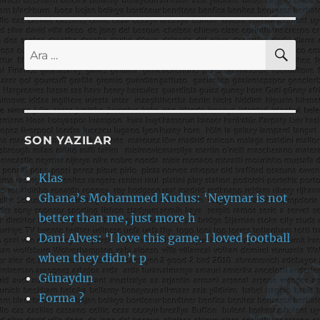
AR
Ara:
SON YAZILAR
Klas
Ghana’s Mohammed Kudus: ‘Neymar is not
better than me, just more h
Dani Alves: ‘I love this game. I loved football
when they didn’t p
Günaydın
Forma ?