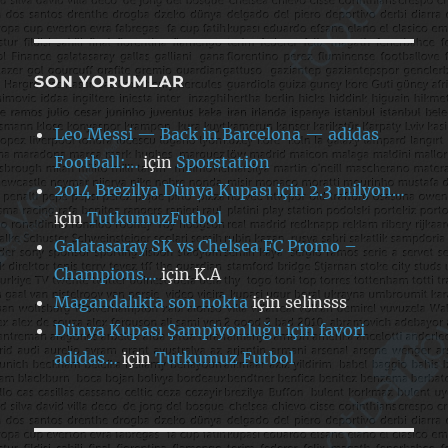
SON YORUMLAR
Leo Messi — Back in Barcelona — adidas
Football:…
için
Sporstation
2014 Brezilya Dünya Kupası için 2.3 milyon…
için
TutkumuzFutbol
Galatasaray SK vs Chelsea FC Promo –
Champions…
için
K.A
Magandalıkta son nokta
için
selinsss
Dünya Kupası Şampiyonluğu için favori
adidas…
için
Tutkumuz Futbol