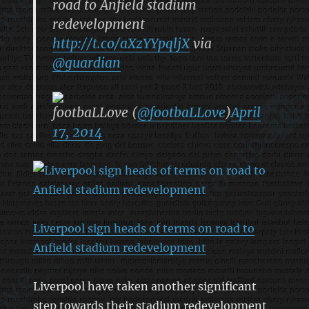
road to Anfield stadium
redevelopment
http://t.co/aXzYYpqljX
via
@guardian
footbaLLove (
@footbaLLove
)
April
17, 2014
Liverpool sign heads of terms on road to
Anfield stadium redevelopment
Liverpool have taken another significant
step towards their stadium redevelopment