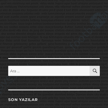
AR
Ara:
SON YAZILAR