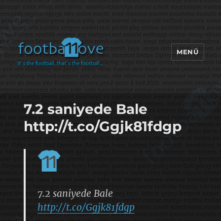
MENÜ
footbaLLove
7.2 saniyede Bale
http://t.co/Ggjk81fdgp
7.2 saniyede Bale
http://t.co/Ggjk81fdgp