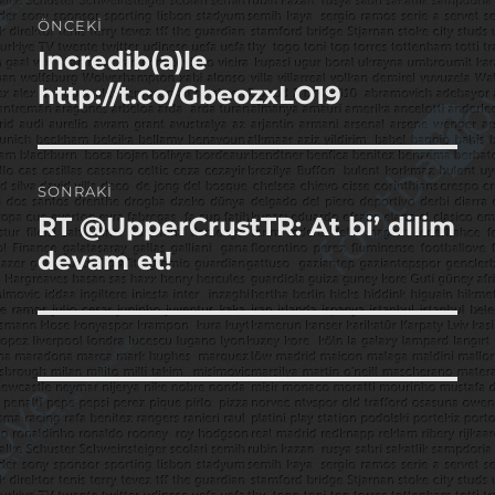
Yazı
ÖNCEKI
gezinmesi
Incredib(a)le
Önceki
yazı:
http://t.co/GbeozxLO19
SONRAKI
RT @UpperCrustTR: At bi’ dilim
Sonraki
yazı:
devam et!