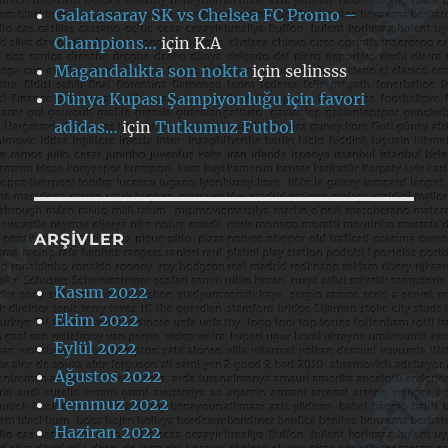
Galatasaray SK vs Chelsea FC Promo –
Champions…
için
K.A
Magandalıkta son nokta
için
selinsss
Dünya Kupası Şampiyonluğu için favori
adidas…
için
Tutkumuz Futbol
ARŞIVLER
Kasım 2022
Ekim 2022
Eylül 2022
Ağustos 2022
Temmuz 2022
Haziran 2022