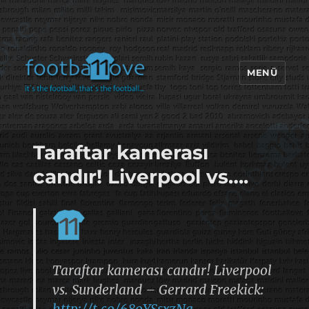
MENÜ
footbaLLove
Taraftar kamerası
candır! Liverpool vs….
Taraftar kamerası candır! Liverpool
vs. Sunderland – Gerrard Freekick:
http://t.co/68oYSsxzNa