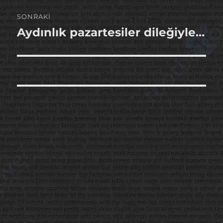
SONRAKI
Aydınlık pazartesiler dileğiyle…
Sonraki
yazı: