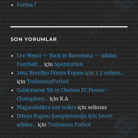
Forma ?
SON YORUMLAR
Leo Messi — Back in Barcelona — adidas
Football:…
için
Sporstation
2014 Brezilya Dünya Kupası için 2.3 milyon…
için
TutkumuzFutbol
Galatasaray SK vs Chelsea FC Promo –
Champions…
için
K.A
Magandalıkta son nokta
için
selinsss
Dünya Kupası Şampiyonluğu için favori
adidas…
için
Tutkumuz Futbol