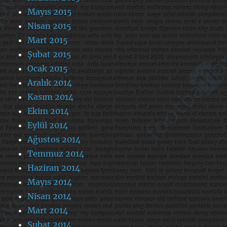
Mayıs 2015
Nisan 2015
Mart 2015
Şubat 2015
Ocak 2015
Aralık 2014
Kasım 2014
Ekim 2014
Eylül 2014
Ağustos 2014
Temmuz 2014
Haziran 2014
Mayıs 2014
Nisan 2014
Mart 2014
Şubat 2014