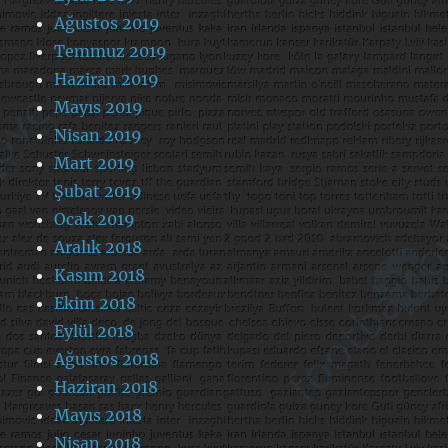
Ağustos 2019
Temmuz 2019
Haziran 2019
Mayıs 2019
Nisan 2019
Mart 2019
Şubat 2019
Ocak 2019
Aralık 2018
Kasım 2018
Ekim 2018
Eylül 2018
Ağustos 2018
Haziran 2018
Mayıs 2018
Nisan 2018