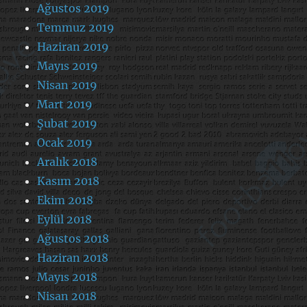
Ağustos 2019
Temmuz 2019
Haziran 2019
Mayıs 2019
Nisan 2019
Mart 2019
Şubat 2019
Ocak 2019
Aralık 2018
Kasım 2018
Ekim 2018
Eylül 2018
Ağustos 2018
Haziran 2018
Mayıs 2018
Nisan 2018