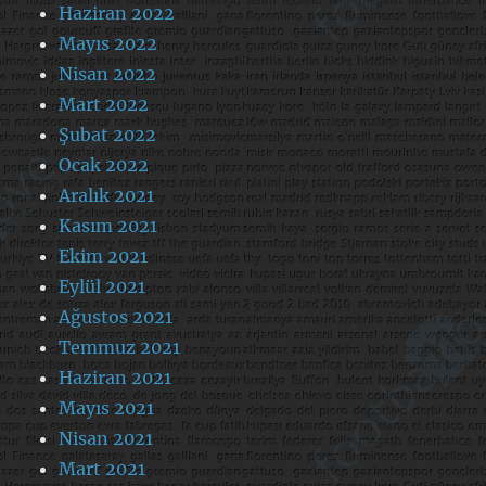
Haziran 2022
Mayıs 2022
Nisan 2022
Mart 2022
Şubat 2022
Ocak 2022
Aralık 2021
Kasım 2021
Ekim 2021
Eylül 2021
Ağustos 2021
Temmuz 2021
Haziran 2021
Mayıs 2021
Nisan 2021
Mart 2021