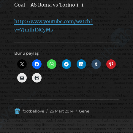
Goal ~ AS Roma vs Torino 1-1 ~
http://www.youtube.com/watch?
v=YJmfhINCyMs
Bunu paylaş:
Yazar
Yayın
Kategoriler
footballove
26 Mart 2014
Genel
tarihi