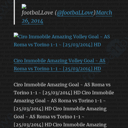
footbaLLove (
@footbaLLove
)
March
26, 2014
Ciro Immobile Amazing Volley Goal ~ AS
Roma vs Torino 1-1 ~ [25/03/2014] HD
Ciro Immobile Amazing Goal ~ AS Roma vs
Torino 1-1 ~ [25/03/2014] HD Ciro Immobile
Amazing Goal ~ AS Roma vs Torino 1-1 ~
[25/03/2014] HD Ciro Immobile Amazing
Goal ~ AS Roma vs Torino 1-1 ~
[25/03/2014] HD Ciro Immobile Amazing