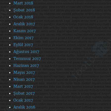
Mart 2018
Şubat 2018
Ocak 2018
Aralık 2017
Kasım 2017
Ekim 2017
Eylül 2017
Ağustos 2017
Temmuz 2017
Haziran 2017
Mayıs 2017
Nisan 2017
Mart 2017
Şubat 2017
Ocak 2017
Aralık 2016