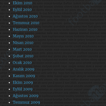
Ekim 2010
Eylül 2010
Ağustos 2010
Temmuz 2010
Haziran 2010
Mayıs 2010
Nisan 2010
Mart 2010
Şubat 2010
Ocak 2010
Aralık 2009
Kasım 2009
Ekim 2009
Eylül 2009
Ağustos 2009
Temmuz 2009