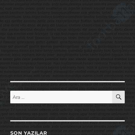
AR
Ara:
SON YAZILAR