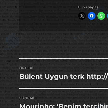
Bunu paylaş:
Yazı
ÖNCEKI
gezinmesi
Bülent Uygun terk http:/
Önceki
yazı:
SONRAKI
Mourinho: ‘Benim tercih
Sonraki