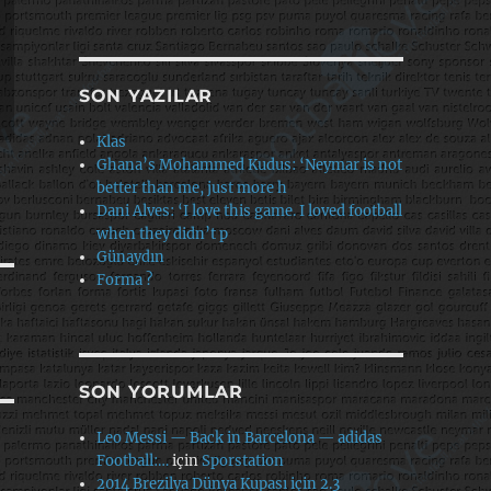
SON YAZILAR
Klas
Ghana’s Mohammed Kudus: ‘Neymar is not
better than me, just more h
Dani Alves: ‘I love this game. I loved football
when they didn’t p
Günaydın
Forma ?
SON YORUMLAR
Leo Messi — Back in Barcelona — adidas
Football:…
için
Sporstation
2014 Brezilya Dünya Kupası için 2.3