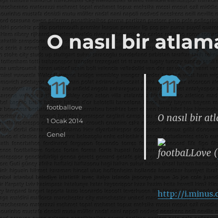
it's the football, that's the football…
footbaLLove
O nasıl bir atla
Yazar
footballove
O nasıl bir a
Yayın
1 Ocak 2014
tarihi
Kategoriler
Genel
footbaLLove (
http://i.minu