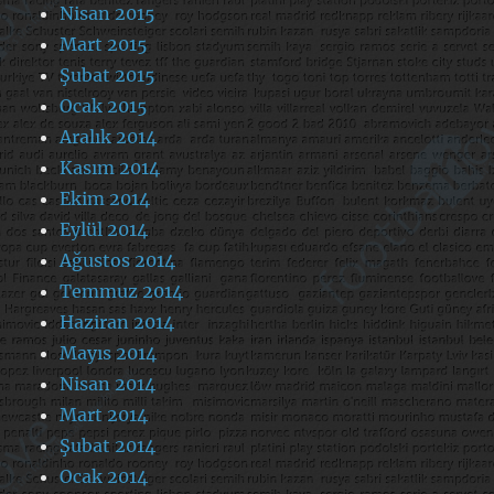
Nisan 2015
Mart 2015
Şubat 2015
Ocak 2015
Aralık 2014
Kasım 2014
Ekim 2014
Eylül 2014
Ağustos 2014
Temmuz 2014
Haziran 2014
Mayıs 2014
Nisan 2014
Mart 2014
Şubat 2014
Ocak 2014