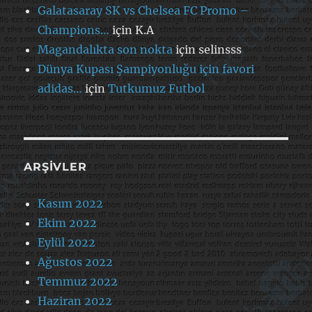
Galatasaray SK vs Chelsea FC Promo –
Champions…
için
K.A
Magandalıkta son nokta
için
selinsss
Dünya Kupası Şampiyonluğu için favori
adidas…
için
Tutkumuz Futbol
ARŞIVLER
Kasım 2022
Ekim 2022
Eylül 2022
Ağustos 2022
Temmuz 2022
Haziran 2022