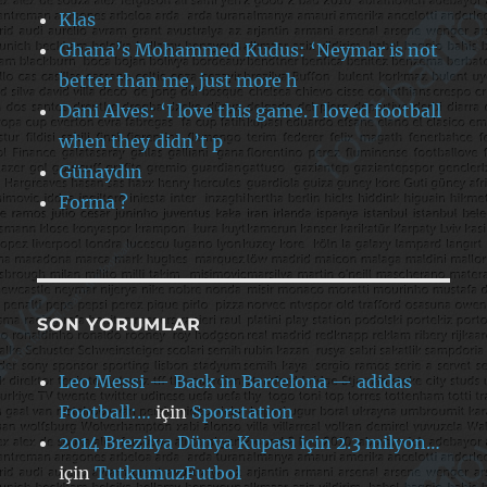
Klas
Ghana’s Mohammed Kudus: ‘Neymar is not
better than me, just more h
Dani Alves: ‘I love this game. I loved football
when they didn’t p
Günaydın
Forma ?
SON YORUMLAR
Leo Messi — Back in Barcelona — adidas
Football:…
için
Sporstation
2014 Brezilya Dünya Kupası için 2.3 milyon…
için
TutkumuzFutbol