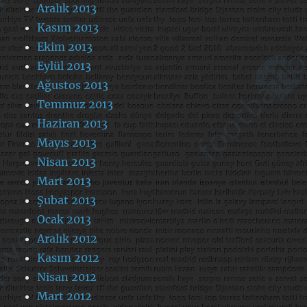
Aralık 2013
Kasım 2013
Ekim 2013
Eylül 2013
Ağustos 2013
Temmuz 2013
Haziran 2013
Mayıs 2013
Nisan 2013
Mart 2013
Şubat 2013
Ocak 2013
Aralık 2012
Kasım 2012
Nisan 2012
Mart 2012