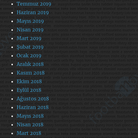
Temmuz 2019
Haziran 2019
Mayıs 2019
Nisan 2019
Mart 2019
Şubat 2019
Ocak 2019
Aralık 2018
Kasım 2018
Ekim 2018
Eylül 2018
Ağustos 2018
Haziran 2018
Mayıs 2018
Nisan 2018
Mart 2018