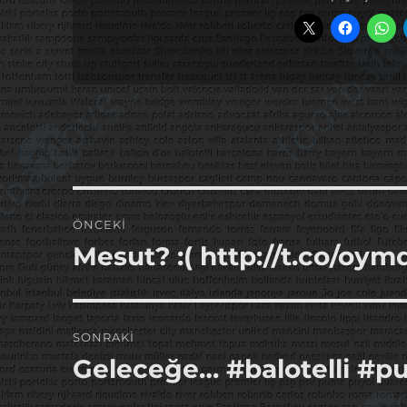
Yazı
ÖNCEKI
gezinmesi
Mesut? :( http://t.co/oy
Önceki
yazı:
SONRAKI
Geleceğe… #balotelli #
Sonraki
yazı: