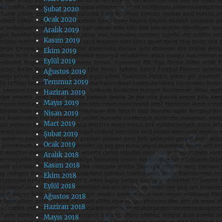
Şubat 2020
Ocak 2020
Aralık 2019
Kasım 2019
Ekim 2019
Eylül 2019
Ağustos 2019
Temmuz 2019
Haziran 2019
Mayıs 2019
Nisan 2019
Mart 2019
Şubat 2019
Ocak 2019
Aralık 2018
Kasım 2018
Ekim 2018
Eylül 2018
Ağustos 2018
Haziran 2018
Mayıs 2018