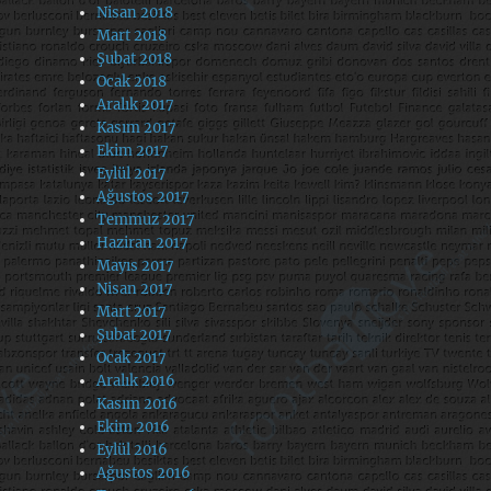
Nisan 2018
Mart 2018
Şubat 2018
Ocak 2018
Aralık 2017
Kasım 2017
Ekim 2017
Eylül 2017
Ağustos 2017
Temmuz 2017
Haziran 2017
Mayıs 2017
Nisan 2017
Mart 2017
Şubat 2017
Ocak 2017
Aralık 2016
Kasım 2016
Ekim 2016
Eylül 2016
Ağustos 2016