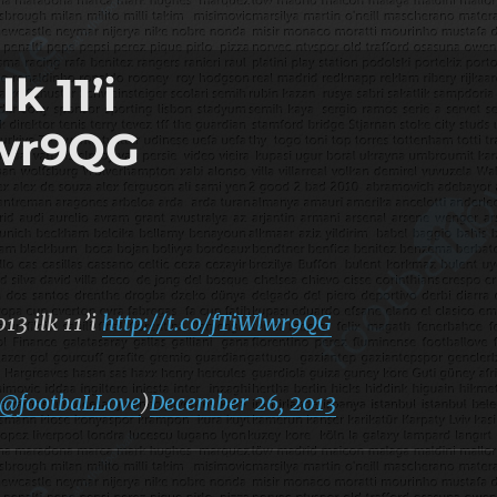
k 11’i
lwr9QG
13 ilk 11’i
http://t.co/fTiWlwr9QG
@footbaLLove
)
December 26, 2013