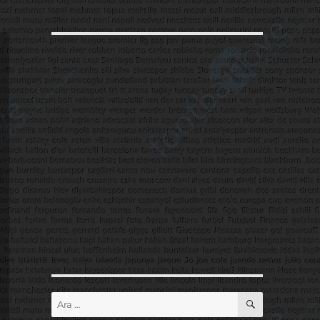
ARA
Ara: