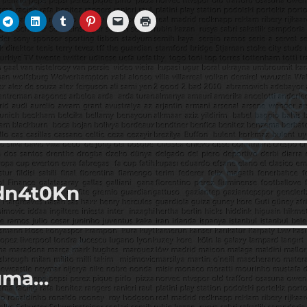
mdn4t0Kn
puma…