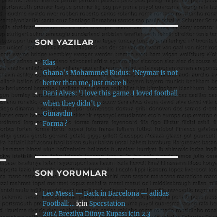
SON YAZILAR
Klas
Ghana’s Mohammed Kudus: ‘Neymar is not
better than me, just more h
Dani Alves: ‘I love this game. I loved football
when they didn’t p
Günaydın
Forma ?
SON YORUMLAR
Leo Messi — Back in Barcelona — adidas
Football:…
için
Sporstation
2014 Brezilya Dünya Kupası için 2.3