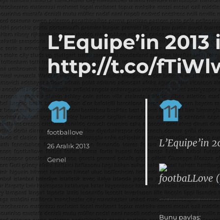
it's the football, that's the football…
footbaLLove
L’Equipe’in 2013 il
http://t.co/fTiW
Yazar
footballove
L’Equipe’in 20
Yayın
26 Aralık 2013
tarihi
Kategoriler
Genel
footbaLLove (
Bunu paylaş: