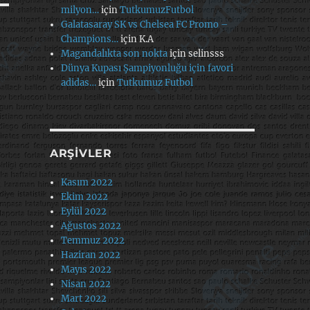
milyon…
için
TutkumuzFutbol
Galatasaray SK vs Chelsea FC Promo –
Champions…
için
K.A
Magandalıkta son nokta
için
selinsss
Dünya Kupası Şampiyonluğu için favori
adidas…
için
Tutkumuz Futbol
ARŞIVLER
Kasım 2022
Ekim 2022
Eylül 2022
Ağustos 2022
Temmuz 2022
Haziran 2022
Mayıs 2022
Nisan 2022
Mart 2022