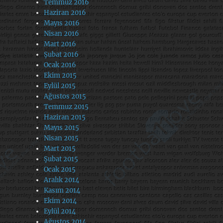
Temmuz 2016
Haziran 2016
Mayıs 2016
Nisan 2016
Mart 2016
Şubat 2016
Ocak 2016
Ekim 2015
Eylül 2015
Ağustos 2015
Temmuz 2015
Haziran 2015
Mayıs 2015
Nisan 2015
Mart 2015
Şubat 2015
Ocak 2015
Aralık 2014
Kasım 2014
Ekim 2014
Eylül 2014
Ağustos 2014