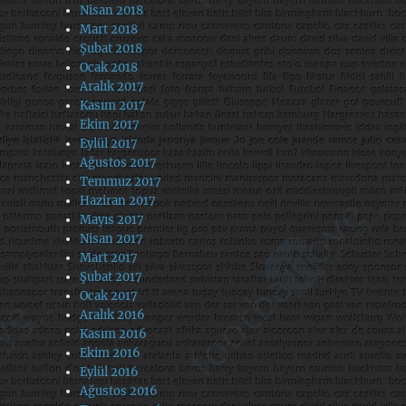
Nisan 2018
Mart 2018
Şubat 2018
Ocak 2018
Aralık 2017
Kasım 2017
Ekim 2017
Eylül 2017
Ağustos 2017
Temmuz 2017
Haziran 2017
Mayıs 2017
Nisan 2017
Mart 2017
Şubat 2017
Ocak 2017
Aralık 2016
Kasım 2016
Ekim 2016
Eylül 2016
Ağustos 2016