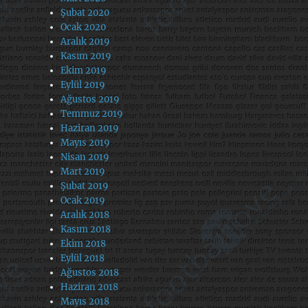
Şubat 2020
Ocak 2020
Aralık 2019
Kasım 2019
Ekim 2019
Eylül 2019
Ağustos 2019
Temmuz 2019
Haziran 2019
Mayıs 2019
Nisan 2019
Mart 2019
Şubat 2019
Ocak 2019
Aralık 2018
Kasım 2018
Ekim 2018
Eylül 2018
Ağustos 2018
Haziran 2018
Mayıs 2018