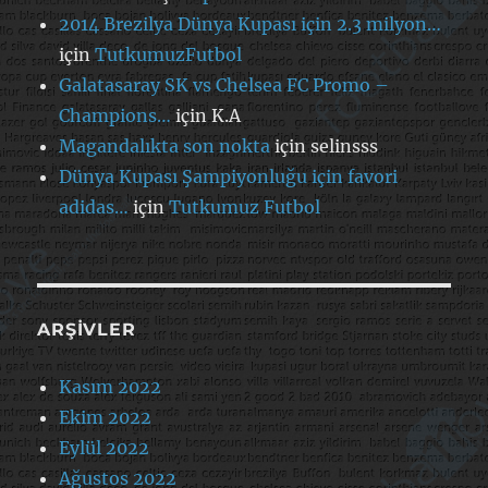
2014 Brezilya Dünya Kupası için 2.3 milyon…
için
TutkumuzFutbol
Galatasaray SK vs Chelsea FC Promo –
Champions…
için
K.A
Magandalıkta son nokta
için
selinsss
Dünya Kupası Şampiyonluğu için favori
adidas…
için
Tutkumuz Futbol
ARŞIVLER
Kasım 2022
Ekim 2022
Eylül 2022
Ağustos 2022