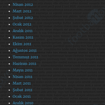
Nisan 2012
Mart 2012
Şubat 2012
Ocak 2012
Aralık 2011
Kasım 2011
Ekim 2011
Ağustos 2011
Temmuz 2011
Haziran 2011
Mayıs 2011
Nisan 2011
Mart 2011
Şubat 2011
Ocak 2011
Aralık 2010