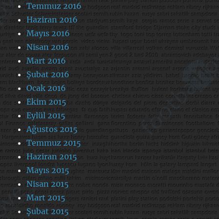
Temmuz 2016
Haziran 2016
Mayıs 2016
Nisan 2016
Mart 2016
Şubat 2016
Ocak 2016
Ekim 2015
Eylül 2015
Ağustos 2015
Temmuz 2015
Haziran 2015
Mayıs 2015
Nisan 2015
Mart 2015
Şubat 2015