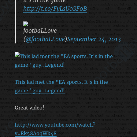
http://t.co/FyLsUcGF0B
footbaLLove
(
@footbaLLove
)
September 24, 2013
This lad met the "EA sports. It's in the
game" guy.. Legend!
Great video!
http://www.youtube.com/watch?
v=Rk58AoqWk48