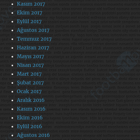
Kasım 2017
Ekim 2017
Eylül 2017
Ağustos 2017
Temmuz 2017
Haziran 2017
Mayıs 2017
Nisan 2017
Mart 2017
Şubat 2017
Ocak 2017
Aralık 2016
Kasım 2016
Ekim 2016
Eylül 2016
Ağustos 2016