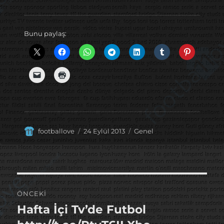
Bunu paylaş:
Yazar
Yayın
Kategoriler
footballove
24 Eylül 2013
Genel
tarihi
Yazı
ÖNCEKI
gezinmesi
Hafta İçi Tv’de Futbol
Önceki
yazı: