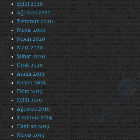
Eylül 2020
Ağustos 2020
Temmuz 2020
Mayıs 2020
Nisan 2020
Mart 2020
Şubat 2020
Ocak 2020
Aralık 2019
Kasım 2019
Ekim 2019
Eylül 2019
Ağustos 2019
Temmuz 2019
Haziran 2019
Mayıs 2019