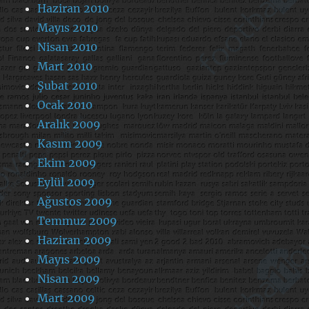
Haziran 2010
Mayıs 2010
Nisan 2010
Mart 2010
Şubat 2010
Ocak 2010
Aralık 2009
Kasım 2009
Ekim 2009
Eylül 2009
Ağustos 2009
Temmuz 2009
Haziran 2009
Mayıs 2009
Nisan 2009
Mart 2009