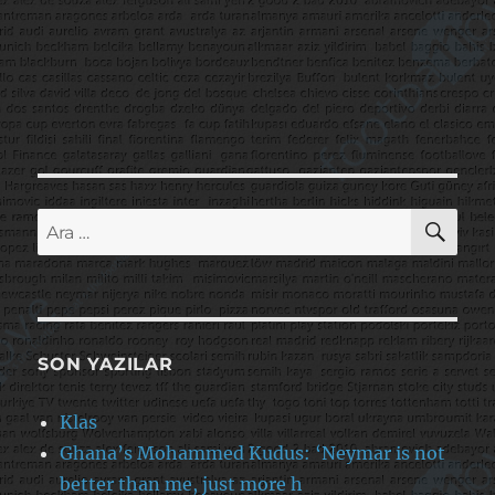
AR
Ara:
SON YAZILAR
Klas
Ghana’s Mohammed Kudus: ‘Neymar is not
better than me, just more h