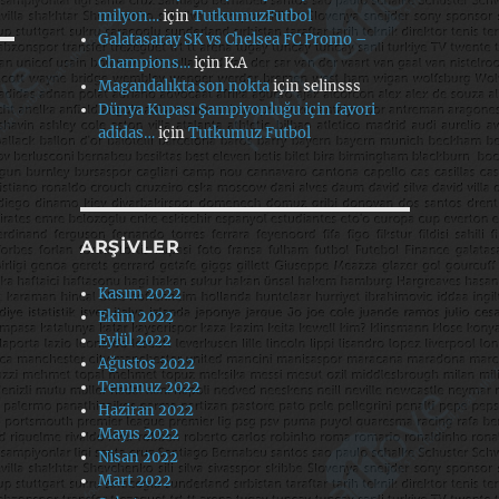
milyon…
için
TutkumuzFutbol
Galatasaray SK vs Chelsea FC Promo –
Champions…
için
K.A
Magandalıkta son nokta
için
selinsss
Dünya Kupası Şampiyonluğu için favori
adidas…
için
Tutkumuz Futbol
ARŞIVLER
Kasım 2022
Ekim 2022
Eylül 2022
Ağustos 2022
Temmuz 2022
Haziran 2022
Mayıs 2022
Nisan 2022
Mart 2022