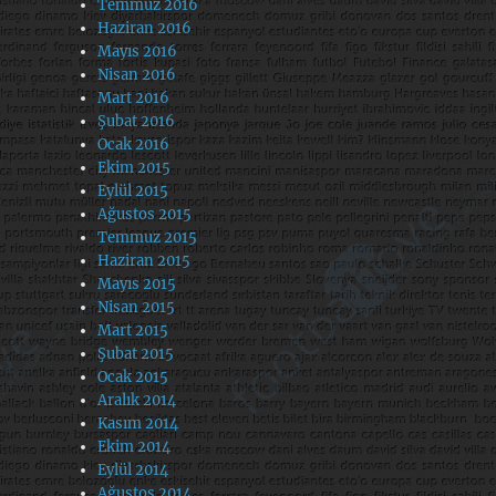
Temmuz 2016
Haziran 2016
Mayıs 2016
Nisan 2016
Mart 2016
Şubat 2016
Ocak 2016
Ekim 2015
Eylül 2015
Ağustos 2015
Temmuz 2015
Haziran 2015
Mayıs 2015
Nisan 2015
Mart 2015
Şubat 2015
Ocak 2015
Aralık 2014
Kasım 2014
Ekim 2014
Eylül 2014
Ağustos 2014