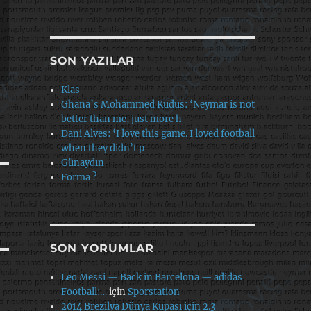
SON YAZILAR
Klas
Ghana’s Mohammed Kudus: ‘Neymar is not
better than me, just more h
Dani Alves: ‘I love this game. I loved football
when they didn’t p
Günaydın
Forma ?
SON YORUMLAR
Leo Messi — Back in Barcelona — adidas
Football:…
için
Sporstation
2014 Brezilya Dünya Kupası için 2.3