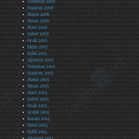
Temmuz 2016
Haziran 2016
Mayıs 2016
Nisan 2016
Mart 2016
Şubat 2016
Ocak 2016
Ekim 2015
Eylül 2015
Ağustos 2015
Temmuz 2015
Haziran 2015
Mayıs 2015
Nisan 2015
Mart 2015
Şubat 2015
Ocak 2015
Aralık 2014
Kasım 2014
Ekim 2014
Eylül 2014
Ağustos 2014