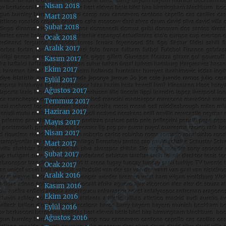
Nisan 2018
Mart 2018
Şubat 2018
Ocak 2018
Aralık 2017
Kasım 2017
Ekim 2017
Eylül 2017
Ağustos 2017
Temmuz 2017
Haziran 2017
Mayıs 2017
Nisan 2017
Mart 2017
Şubat 2017
Ocak 2017
Aralık 2016
Kasım 2016
Ekim 2016
Eylül 2016
Ağustos 2016