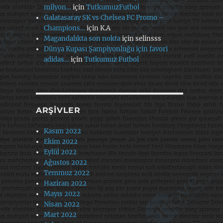
milyon…
için
TutkumuzFutbol
Galatasaray SK vs Chelsea FC Promo –
Champions…
için
K.A
Magandalıkta son nokta
için
selinsss
Dünya Kupası Şampiyonluğu için favori
adidas…
için
Tutkumuz Futbol
ARŞIVLER
Kasım 2022
Ekim 2022
Eylül 2022
Ağustos 2022
Temmuz 2022
Haziran 2022
Mayıs 2022
Nisan 2022
Mart 2022