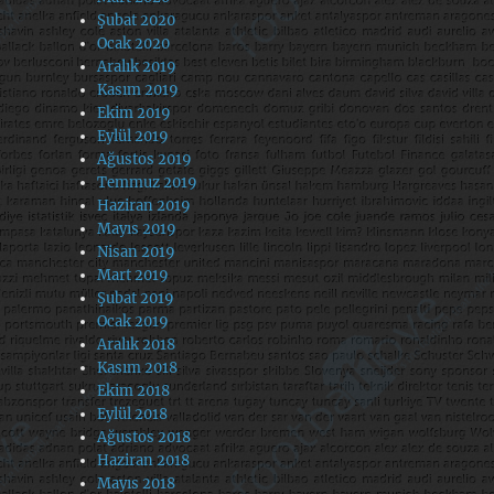
Şubat 2020
Ocak 2020
Aralık 2019
Kasım 2019
Ekim 2019
Eylül 2019
Ağustos 2019
Temmuz 2019
Haziran 2019
Mayıs 2019
Nisan 2019
Mart 2019
Şubat 2019
Ocak 2019
Aralık 2018
Kasım 2018
Ekim 2018
Eylül 2018
Ağustos 2018
Haziran 2018
Mayıs 2018