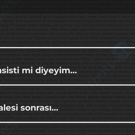
sisti mi diyeyim…
alesi sonrası…