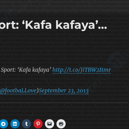
ort: ‘Kafa kafaya’…
 Sport: ‘Kafa kafaya’
http://t.co/JiTBW2Itmr
@footbaLLove
)
September 23, 2013