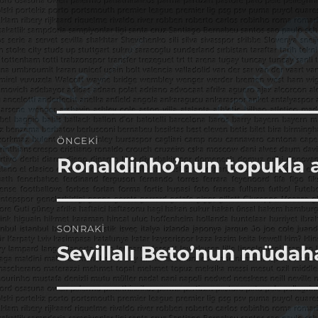
Yazı
ÖNCEKI
gezinmesi
Ronaldinho’nun topukla a
Önceki
yazı:
SONRAKI
Sevillalı Beto’nun müdah
Sonraki
yazı: