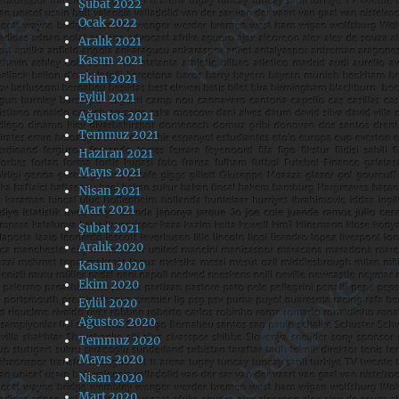
Şubat 2022
Ocak 2022
Aralık 2021
Kasım 2021
Ekim 2021
Eylül 2021
Ağustos 2021
Temmuz 2021
Haziran 2021
Mayıs 2021
Nisan 2021
Mart 2021
Şubat 2021
Aralık 2020
Kasım 2020
Ekim 2020
Eylül 2020
Ağustos 2020
Temmuz 2020
Mayıs 2020
Nisan 2020
Mart 2020