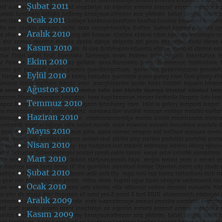
Şubat 2011
Ocak 2011
Aralık 2010
Kasım 2010
Ekim 2010
Eylül 2010
Ağustos 2010
Temmuz 2010
Haziran 2010
Mayıs 2010
Nisan 2010
Mart 2010
Şubat 2010
Ocak 2010
Aralık 2009
Kasım 2009