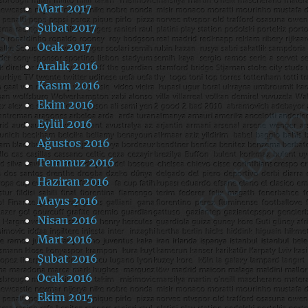
Mart 2017
Şubat 2017
Ocak 2017
Aralık 2016
Kasım 2016
Ekim 2016
Eylül 2016
Ağustos 2016
Temmuz 2016
Haziran 2016
Mayıs 2016
Nisan 2016
Mart 2016
Şubat 2016
Ocak 2016
Ekim 2015