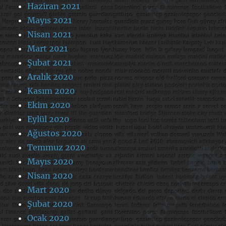
Haziran 2021
Mayıs 2021
Nisan 2021
Mart 2021
Şubat 2021
Aralık 2020
Kasım 2020
Ekim 2020
Eylül 2020
Ağustos 2020
Temmuz 2020
Mayıs 2020
Nisan 2020
Mart 2020
Şubat 2020
Ocak 2020