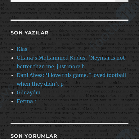
SON YAZILAR
Klas
Ghana’s Mohammed Kudus: ‘Neymar is not
better than me, just more h
Dani Alves: ‘I love this game. I loved football
when they didn’t p
Günaydın
Forma ?
SON YORUMLAR