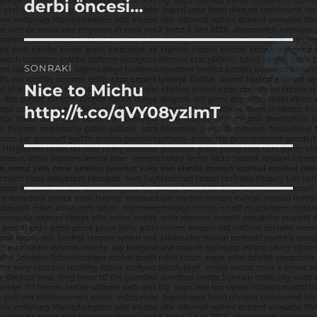
yazı:
derbi öncesi…
SONRAKI
Nice to Michu
Sonraki
yazı:
http://t.co/qVY08yzImT