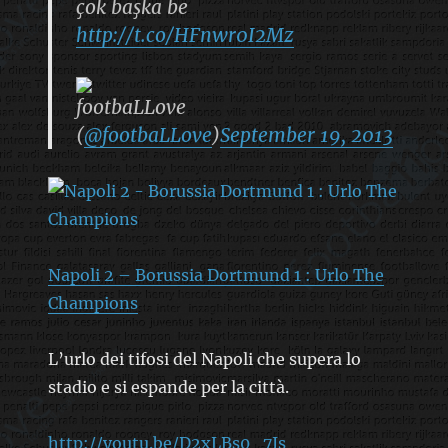
çok başka be
http://t.co/HFnwr0I2Mz
footbaLLove
(
@footbaLLove
)
September 19, 2013
Napoli 2 – Borussia Dortmund 1 : Urlo The
Champions
L’urlo dei tifosi del Napoli che supera lo
stadio e si espande per la città.
http://youtu.be/D2xLBs0_7Js