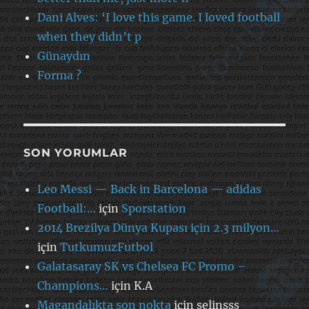
Dani Alves: ‘I love this game. I loved football
when they didn’t p
Günaydın
Forma ?
SON YORUMLAR
Leo Messi — Back in Barcelona — adidas
Football:…
için
Sporstation
2014 Brezilya Dünya Kupası için 2.3 milyon…
için
TutkumuzFutbol
Galatasaray SK vs Chelsea FC Promo –
Champions…
için
K.A
Magandalıkta son nokta
için
selinsss