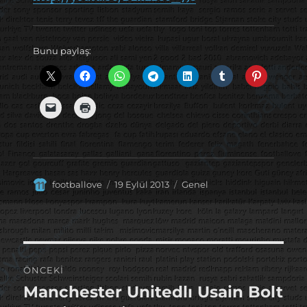
Bunu paylaş:
Yazar
Yayın
Kategoriler
footballove
19 Eylül 2013
Genel
tarihi
Yazı
ÖNCEKI
gezinmesi
Manchester Unitedlı Usain Bolt
Önceki