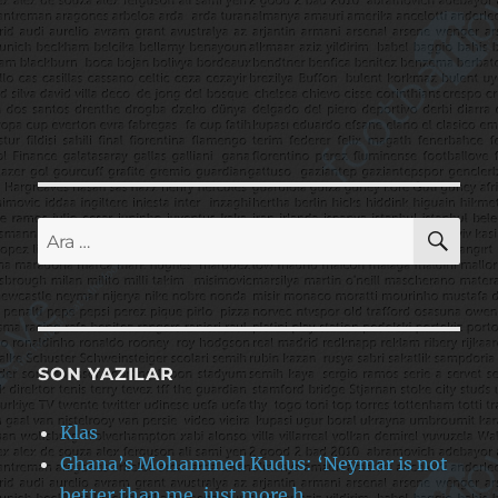
AR
Ara:
SON YAZILAR
Klas
Ghana’s Mohammed Kudus: ‘Neymar is not
better than me, just more h