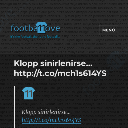
MENÜ
footbaLLove
Klopp sinirlenirse…
http://t.co/mch1s614YS
Klopp sinirlenirse…
http://t.co/mch1s614YS