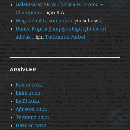
Galatasaray SK vs Chelsea FC Promo –
Champions…
için
K.A
Magandalıkta son nokta
için
selinsss
Dünya Kupası Şampiyonluğu için favori
adidas…
için
Tutkumuz Futbol
ARŞIVLER
Kasım 2022
Ekim 2022
Eylül 2022
Ağustos 2022
Temmuz 2022
Haziran 2022