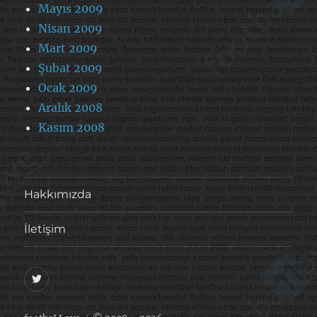
Mayıs 2009
Nisan 2009
Mart 2009
Şubat 2009
Ocak 2009
Aralık 2008
Kasım 2008
Hakkımızda
İletişim
@footballove