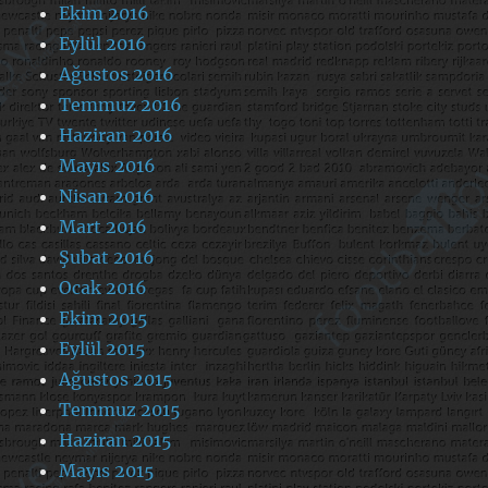
Ekim 2016
Eylül 2016
Ağustos 2016
Temmuz 2016
Haziran 2016
Mayıs 2016
Nisan 2016
Mart 2016
Şubat 2016
Ocak 2016
Ekim 2015
Eylül 2015
Ağustos 2015
Temmuz 2015
Haziran 2015
Mayıs 2015