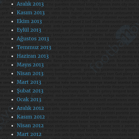
Aralık 2013
Kasım 2013
Ekim 2013
Eylül 2013
Ağustos 2013
Temmuz 2013
Haziran 2013
Mayıs 2013
Nisan 2013
Mart 2013
Şubat 2013
Ocak 2013
Aralık 2012
Kasım 2012
Nisan 2012
Mart 2012