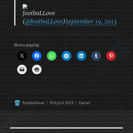
footbaLLove
(
@footbaLLove
)
September 19, 2013
Bunu paylaş:
Yazar
Yayın
Kategoriler
footballove
19 Eylül 2013
Genel
tarihi