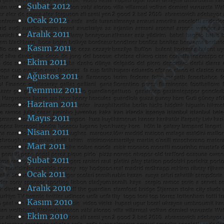
Şubat 2012
Ocak 2012
Aralık 2011
Kasım 2011
Ekim 2011
Ağustos 2011
Temmuz 2011
Haziran 2011
Mayıs 2011
Nisan 2011
Mart 2011
Şubat 2011
Ocak 2011
Aralık 2010
Kasım 2010
Ekim 2010