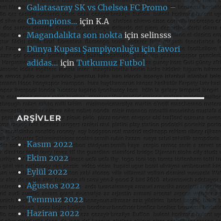
Galatasaray SK vs Chelsea FC Promo –
Champions…
için
K.A
Magandalıkta son nokta
için
selinsss
Dünya Kupası Şampiyonluğu için favori
adidas…
için
Tutkumuz Futbol
ARŞIVLER
Kasım 2022
Ekim 2022
Eylül 2022
Ağustos 2022
Temmuz 2022
Haziran 2022