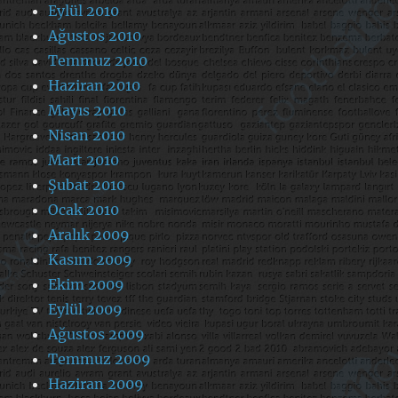
Eylül 2010
Ağustos 2010
Temmuz 2010
Haziran 2010
Mayıs 2010
Nisan 2010
Mart 2010
Şubat 2010
Ocak 2010
Aralık 2009
Kasım 2009
Ekim 2009
Eylül 2009
Ağustos 2009
Temmuz 2009
Haziran 2009