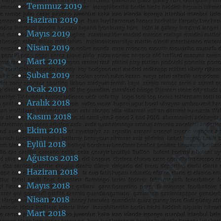
Temmuz 2019
Haziran 2019
Mayıs 2019
Nisan 2019
Mart 2019
Şubat 2019
Ocak 2019
Aralık 2018
Kasım 2018
Ekim 2018
Eylül 2018
Ağustos 2018
Haziran 2018
Mayıs 2018
Nisan 2018
Mart 2018