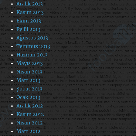
Aralık 2013
Kasım 2013
Ekim 2013
Eylül 2013
Ağustos 2013
Temmuz 2013
Haziran 2013
Mayıs 2013
Nisan 2013
Mart 2013
Şubat 2013
Ocak 2013
Aralık 2012
Kasım 2012
Nisan 2012
Mart 2012