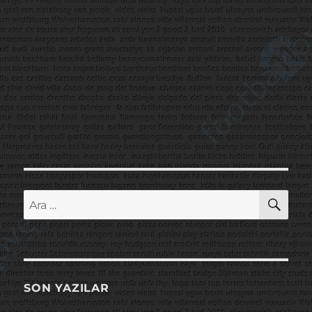
AR
Ara:
SON YAZILAR