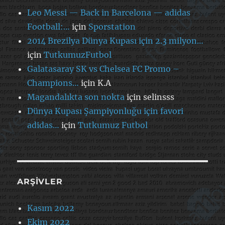
Leo Messi — Back in Barcelona — adidas
Football:…
için
Sporstation
2014 Brezilya Dünya Kupası için 2.3 milyon…
için
TutkumuzFutbol
Galatasaray SK vs Chelsea FC Promo –
Champions…
için
K.A
Magandalıkta son nokta
için
selinsss
Dünya Kupası Şampiyonluğu için favori
adidas…
için
Tutkumuz Futbol
ARŞIVLER
Kasım 2022
Ekim 2022