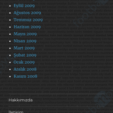
Eylül 2009
Ağustos 2009
Temmuz 2009
Haziran 2009
Mayıs 2009
Nisan 2009
Mart 2009
Şubat 2009
Ocak 2009
Aralık 2008
Kasım 2008
Hakkımızda
İletişim