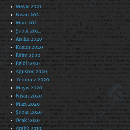
Mayıs 2021
Nisan 2021
Mart 2021
Şubat 2021
Aralık 2020
Kasım 2020
Ekim 2020
Eylül 2020
Ağustos 2020
Temmuz 2020
Mayıs 2020
Nisan 2020
Mart 2020
Şubat 2020
Ocak 2020
Aralık 2019