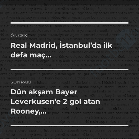
tarihi
Yazı
ÖNCEKI
gezinmesi
Real Madrid, İstanbul’da ilk
Önceki
yazı:
defa maç…
SONRAKI
Dün akşam Bayer
Sonraki
yazı:
Leverkusen’e 2 gol atan
Rooney,…