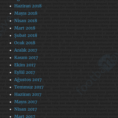
Haziran 2018
Mayıs 2018
Nisan 2018
Mart 2018
Şubat 2018
Ocak 2018
Aralık 2017
Kasım 2017
Ekim 2017
Eylül 2017
Ağustos 2017
Temmuz 2017
Haziran 2017
Mayıs 2017
Nisan 2017
Mart 2017