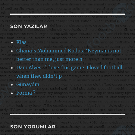
SON YAZILAR
Klas
Ghana’s Mohammed Kudus: ‘Neymar is not
better than me, just more h
Dani Alves: ‘I love this game. I loved football
when they didn’t p
Günaydın
Forma ?
SON YORUMLAR