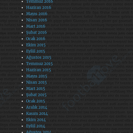
Temmuz 2016
Haziran 2016
Mayıs 2016
Nisan 2016
Mart 2016
Şubat 2016
Ocak 2016
Ekim 2015
Eylül 2015
Ağustos 2015
Temmuz 2015
Haziran 2015
Mayıs 2015
Nisan 2015
Mart 2015
Şubat 2015
Ocak 2015
Aralık 2014
Kasım 2014
Ekim 2014
Eylül 2014
Ağustos 2014