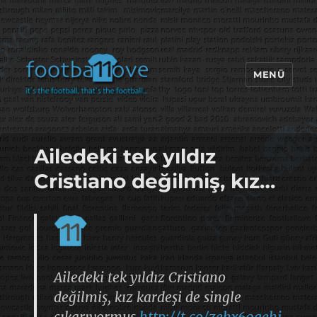
MENÜ
footbaLLove
Ailedeki tek yıldız
Cristiano değilmiş, kız…
Ailedeki tek yıldız Cristiano
değilmiş, kız kardeşi de single
çıkarıyormuş
http://t.co/zehx60gehj