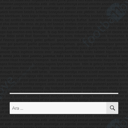
AR
Ara: