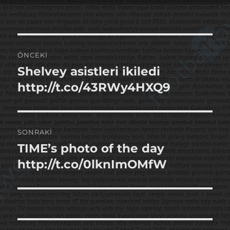
tarihi
Yazı
ÖNCEKI
gezinmesi
Shelvey asistleri ikiledi
Önceki
yazı:
http://t.co/43RWy4HXQ9
SONRAKI
TIME’s photo of the day
Sonraki
yazı:
http://t.co/0lknImOMfW