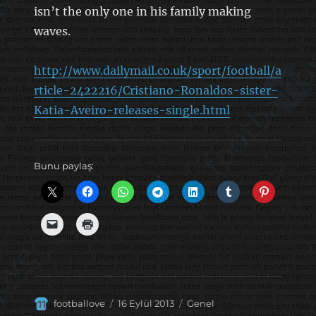
isn’t the only one in his family making
waves.
http://www.dailymail.co.uk/sport/football/a
rticle-2422216/Cristiano-Ronaldos-sister-
Katia-Aveiro-releases-single.html
Bunu paylaş:
Yazar
Yayın
Kategoriler
footballove
16 Eylül 2013
Genel