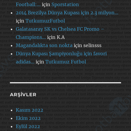
Football:…
için
Sporstation
2014 Brezilya Dünya Kupası için 2.3 milyon…
için
TutkumuzFutbol
Galatasaray SK vs Chelsea FC Promo –
Champions…
için
K.A
Magandalıkta son nokta
için
selinsss
Dünya Kupası Şampiyonluğu için favori
adidas…
için
Tutkumuz Futbol
ARŞIVLER
Kasım 2022
Ekim 2022
Eylül 2022