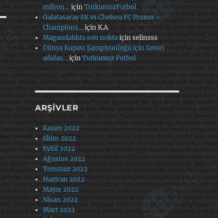
milyon…
için
TutkumuzFutbol
Galatasaray SK vs Chelsea FC Promo –
Champions…
için
K.A
Magandalıkta son nokta
için
selinsss
Dünya Kupası Şampiyonluğu için favori
adidas…
için
Tutkumuz Futbol
ARŞIVLER
Kasım 2022
Ekim 2022
Eylül 2022
Ağustos 2022
Temmuz 2022
Haziran 2022
Mayıs 2022
Nisan 2022
Mart 2022