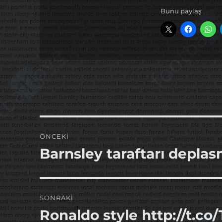
Bunu paylaş:
Yazı
ÖNCEKI
gezinmesi
Barnsley taraftarı depl
Önceki
yazı:
SONRAKI
Ronaldo style http://t.c
Sonraki