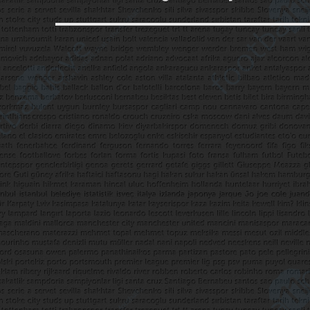
yazı: