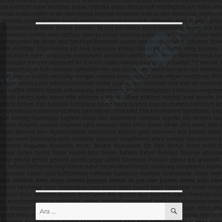
ARA
Ara: