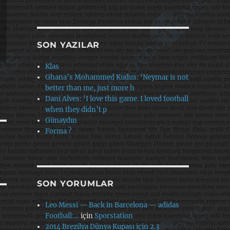
SON YAZILAR
Klas
Ghana’s Mohammed Kudus: ‘Neymar is not
better than me, just more h
Dani Alves: ‘I love this game. I loved football
when they didn’t p
Günaydın
Forma ?
SON YORUMLAR
Leo Messi — Back in Barcelona — adidas
Football:…
için
Sporstation
2014 Brezilya Dünya Kupası için 2.3