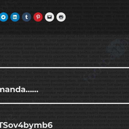
asmanda……
o/TSov4bymb6