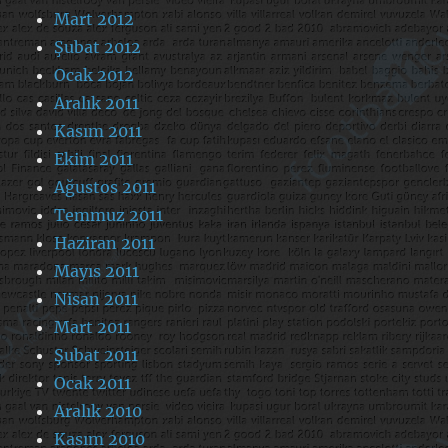
Mart 2012
Şubat 2012
Ocak 2012
Aralık 2011
Kasım 2011
Ekim 2011
Ağustos 2011
Temmuz 2011
Haziran 2011
Mayıs 2011
Nisan 2011
Mart 2011
Şubat 2011
Ocak 2011
Aralık 2010
Kasım 2010