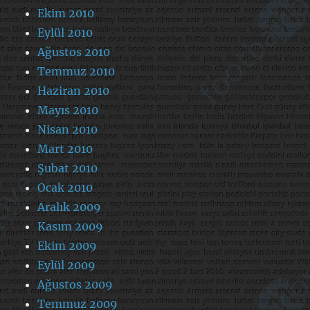
Ekim 2010
Eylül 2010
Ağustos 2010
Temmuz 2010
Haziran 2010
Mayıs 2010
Nisan 2010
Mart 2010
Şubat 2010
Ocak 2010
Aralık 2009
Kasım 2009
Ekim 2009
Eylül 2009
Ağustos 2009
Temmuz 2009