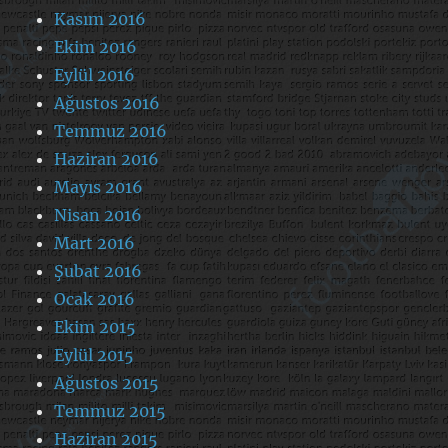
Kasım 2016
Ekim 2016
Eylül 2016
Ağustos 2016
Temmuz 2016
Haziran 2016
Mayıs 2016
Nisan 2016
Mart 2016
Şubat 2016
Ocak 2016
Ekim 2015
Eylül 2015
Ağustos 2015
Temmuz 2015
Haziran 2015