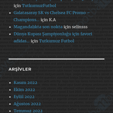
için
TutkumuzFutbol
Galatasaray SK vs Chelsea FC Promo –
Champions…
için
K.A
Magandalıkta son nokta
için
selinsss
Dünya Kupası Şampiyonluğu için favori
adidas…
için
Tutkumuz Futbol
ARŞIVLER
Kasım 2022
Ekim 2022
Eylül 2022
Ağustos 2022
Temmuz 2022