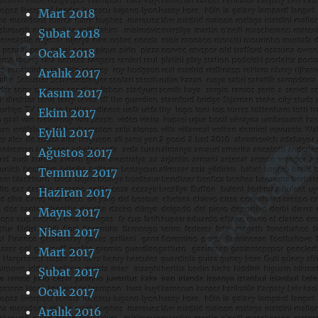
Mart 2018
Şubat 2018
Ocak 2018
Aralık 2017
Kasım 2017
Ekim 2017
Eylül 2017
Ağustos 2017
Temmuz 2017
Haziran 2017
Mayıs 2017
Nisan 2017
Mart 2017
Şubat 2017
Ocak 2017
Aralık 2016