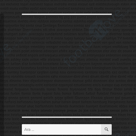
ARA
Ara: