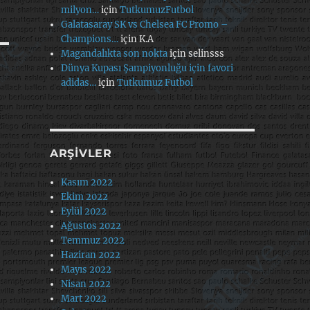
milyon…
için
TutkumuzFutbol
Galatasaray SK vs Chelsea FC Promo –
Champions…
için
K.A
Magandalıkta son nokta
için
selinsss
Dünya Kupası Şampiyonluğu için favori
adidas…
için
Tutkumuz Futbol
ARŞIVLER
Kasım 2022
Ekim 2022
Eylül 2022
Ağustos 2022
Temmuz 2022
Haziran 2022
Mayıs 2022
Nisan 2022
Mart 2022