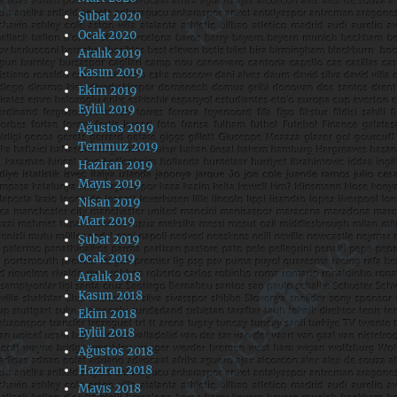
Şubat 2020
Ocak 2020
Aralık 2019
Kasım 2019
Ekim 2019
Eylül 2019
Ağustos 2019
Temmuz 2019
Haziran 2019
Mayıs 2019
Nisan 2019
Mart 2019
Şubat 2019
Ocak 2019
Aralık 2018
Kasım 2018
Ekim 2018
Eylül 2018
Ağustos 2018
Haziran 2018
Mayıs 2018