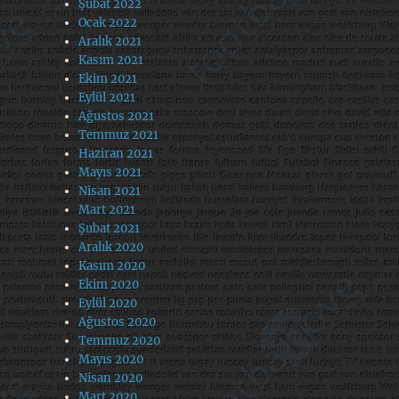
Şubat 2022
Ocak 2022
Aralık 2021
Kasım 2021
Ekim 2021
Eylül 2021
Ağustos 2021
Temmuz 2021
Haziran 2021
Mayıs 2021
Nisan 2021
Mart 2021
Şubat 2021
Aralık 2020
Kasım 2020
Ekim 2020
Eylül 2020
Ağustos 2020
Temmuz 2020
Mayıs 2020
Nisan 2020
Mart 2020