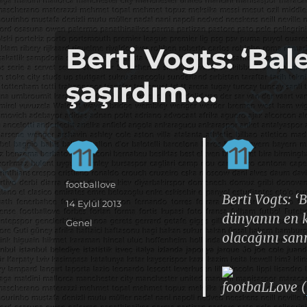
it's the football, that's the football…
footbaLLove
Berti Vogts: ‘Ba
şaşırdım….
Yazar
footballove
Berti Vogts: ‘
Yayın
14 Eylül 2013
dünyanın en kl
tarihi
Kategoriler
Genel
olacağını sa
footbaLLove (