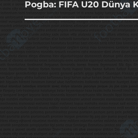
Pogba: FIFA U20 Dünya K
Sonraki
yazı: