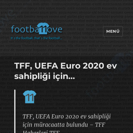
MENÜ
footbaLLove
TFF, UEFA Euro 2020 ev
sahipliği için…
TFF, UEFA Euro 2020 ev sahipliği
için müracaatta bulundu – TFF
Haberleri TFF