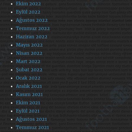
Ekim 2022
Eylül 2022
Ağustos 2022
Temmuz 2022
Haziran 2022
Mayıs 2022
Nisan 2022
Mart 2022
Şubat 2022
Ocak 2022
Aralık 2021
Kasım 2021
Ekim 2021
Eylül 2021
Ağustos 2021
Temmuz 2021