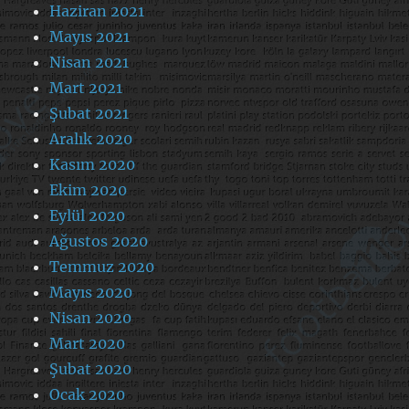
Haziran 2021
Mayıs 2021
Nisan 2021
Mart 2021
Şubat 2021
Aralık 2020
Kasım 2020
Ekim 2020
Eylül 2020
Ağustos 2020
Temmuz 2020
Mayıs 2020
Nisan 2020
Mart 2020
Şubat 2020
Ocak 2020