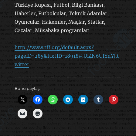
Türkiye Kupası, Futbol, Bilgi Bankası,
Haberler, Futbolcular, Teknik Adamlar,
Oyuncular, Hakemler, Maçlar, Statlar,
Cezalar, Müsabaka programları
http://www.tff.org/default.aspx?
pageID=285&ftxtID=18918#.Ui4N6UIYnYJ.t
witter
Bunu paylaş: