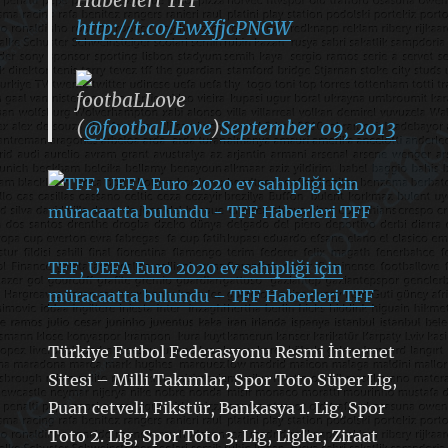
http://t.co/EwXfjcPNGW
footbaLLove
(
@footbaLLove
)
September 09, 2013
TFF, UEFA Euro 2020 ev sahipliği için
müracaatta bulundu – TFF Haberleri TFF
Türkiye Futbol Federasyonu Resmi İnternet
Sitesi – Milli Takımlar, Spor Toto Süper Lig,
Puan cetveli, Fikstür, Bankasya 1. Lig, Spor
Toto 2. Lig, Spor Toto 3. Lig, Ligler, Ziraat