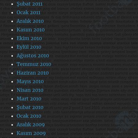
Şubat 2011
Ocak 2011
Aralık 2010
Kasım 2010
Ekim 2010
Eylül 2010
Ağustos 2010
Temmuz 2010
Haziran 2010
Mayıs 2010
Nisan 2010
Mart 2010
Şubat 2010
Ocak 2010
Aralık 2009
Kasım 2009