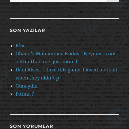
SON YAZILAR
Klas
Ghana’s Mohammed Kudus: ‘Neymar is not
better than me, just more h
Dani Alves: ‘I love this game. I loved football
when they didn’t p
Günaydın
Forma ?
SON YORUMLAR