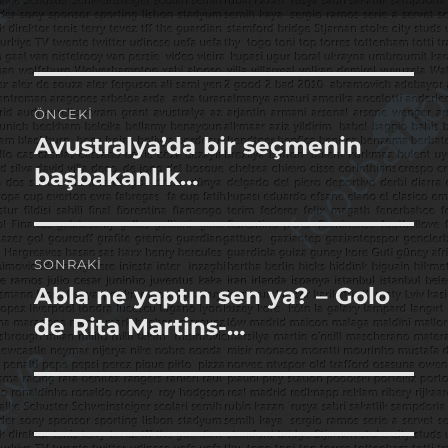
tarihi
Yazı
ÖNCEKI
gezinmesi
Avustralya’da bir seçmenin
Önceki
yazı:
başbakanlık…
SONRAKI
Abla ne yaptın sen ya? – Golo
Sonraki
yazı:
de Rita Martins-…