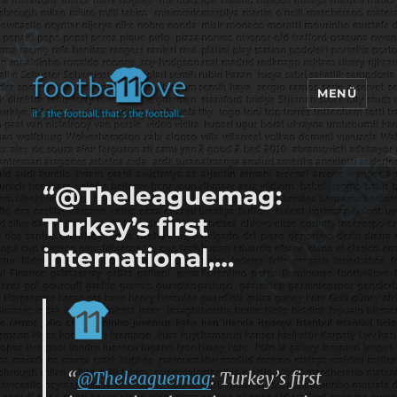
MENÜ
footbaLLove
“@Theleaguemag:
Turkey’s first
international,…
“
@Theleaguemag
: Turkey’s first