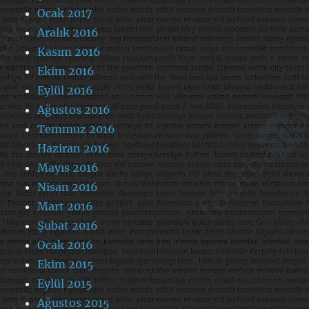
Ocak 2017
Aralık 2016
Kasım 2016
Ekim 2016
Eylül 2016
Ağustos 2016
Temmuz 2016
Haziran 2016
Mayıs 2016
Nisan 2016
Mart 2016
Şubat 2016
Ocak 2016
Ekim 2015
Eylül 2015
Ağustos 2015