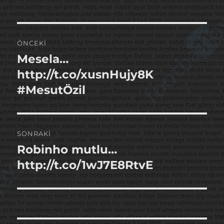
Yazı
ÖNCEKI
gezinmesi
Mesela…
Önceki
yazı:
http://t.co/xusnHujy8K
#MesutÖzil
SONRAKI
Robinho mutlu…
Sonraki
yazı:
http://t.co/1wJ7E8RtvE