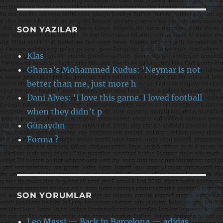
SON YAZILAR
Klas
Ghana’s Mohammed Kudus: ‘Neymar is not
better than me, just more h
Dani Alves: ‘I love this game. I loved football
when they didn’t p
Günaydın
Forma ?
SON YORUMLAR
Leo Messi — Back in Barcelona — adidas