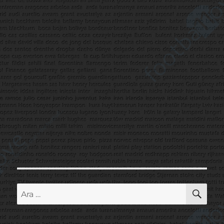
AR
Ara: