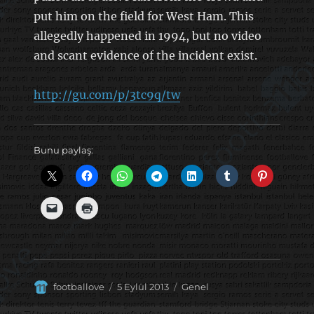
put him on the field for West Ham. This
allegedly happened in 1994, but no video
and scant evidence of the incident exist.
http://gu.com/p/3tc9q/tw
Bunu paylaş:
Yazar
Yayın
Kategoriler
footballove
5 Eylül 2013
Genel
tarihi