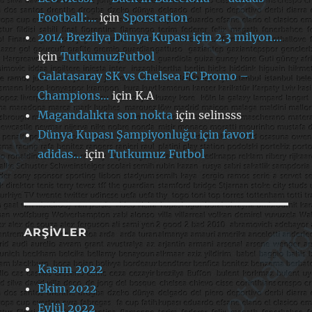
Football:…
için
Sporstation
2014 Brezilya Dünya Kupası için 2.3 milyon…
için
TutkumuzFutbol
Galatasaray SK vs Chelsea FC Promo –
Champions…
için
K.A
Magandalıkta son nokta
için
selinsss
Dünya Kupası Şampiyonluğu için favori
adidas…
için
Tutkumuz Futbol
ARŞIVLER
Kasım 2022
Ekim 2022
Eylül 2022