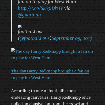
fan on to play for West Ham
http://t.co/SkS3lDj71V
via
@guardian
footbaLLove
(
@footbaLLove
)
September 05, 2013
The day Harry Redknapp brought a fan on
to play for West Ham
According to one of football’s most
endearing fairytales, Harry Redknapp once
pulled an abusive fan from the crowd and