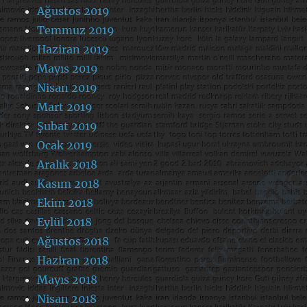
Ağustos 2019
Temmuz 2019
Haziran 2019
Mayıs 2019
Nisan 2019
Mart 2019
Şubat 2019
Ocak 2019
Aralık 2018
Kasım 2018
Ekim 2018
Eylül 2018
Ağustos 2018
Haziran 2018
Mayıs 2018
Nisan 2018