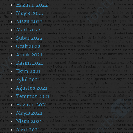
Haziran 2022
Mayıs 2022
Nisan 2022
Mart 2022
Şubat 2022
Ocak 2022
Aralık 2021
Kasım 2021
Ekim 2021
Eylül 2021
Ağustos 2021
Temmuz 2021
Haziran 2021
Mayıs 2021
Nisan 2021
Mart 2021