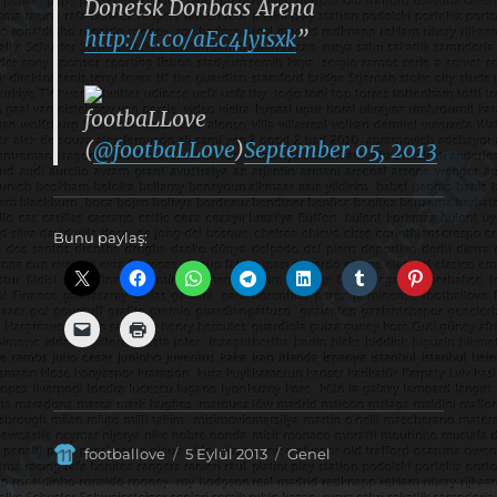
Donetsk Donbass Arena
http://t.co/aEc4lyisxk
”
footbaLLove
(
@footbaLLove
)
September 05, 2013
Bunu paylaş:
Yazar
Yayın
Kategoriler
footballove
5 Eylül 2013
Genel
tarihi