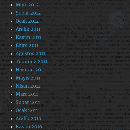
Mart 2012
Şubat 2012
Ocak 2012
Aralık 2011
Kasım 2011
Ekim 2011
Ağustos 2011
Temmuz 2011
Haziran 2011
Mayıs 2011
Nisan 2011
Mart 2011
Şubat 2011
Ocak 2011
Aralık 2010
Kasım 2010