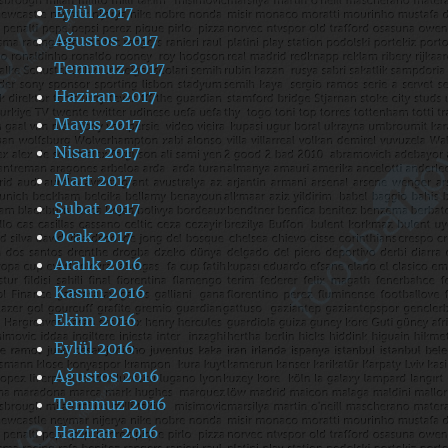
Eylül 2017
Ağustos 2017
Temmuz 2017
Haziran 2017
Mayıs 2017
Nisan 2017
Mart 2017
Şubat 2017
Ocak 2017
Aralık 2016
Kasım 2016
Ekim 2016
Eylül 2016
Ağustos 2016
Temmuz 2016
Haziran 2016