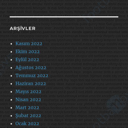
ARŞIVLER
Kasım 2022
Ekim 2022
Eylül 2022
Ağustos 2022
Temmuz 2022
Haziran 2022
Mayıs 2022
Nisan 2022
Mart 2022
Şubat 2022
Ocak 2022