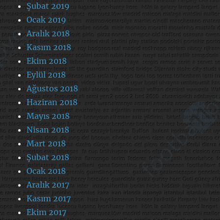
Şubat 2019
Ocak 2019
Aralık 2018
Kasım 2018
Ekim 2018
Eylül 2018
Ağustos 2018
Haziran 2018
Mayıs 2018
Nisan 2018
Mart 2018
Şubat 2018
Ocak 2018
Aralık 2017
Kasım 2017
Ekim 2017