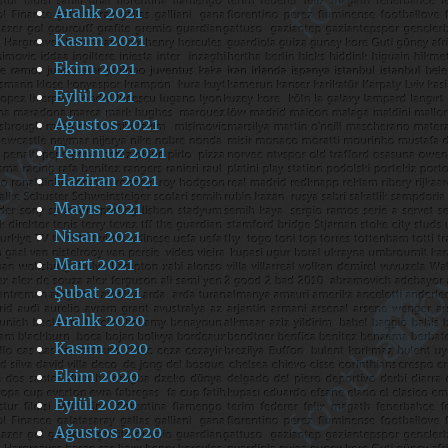
Aralık 2021
Kasım 2021
Ekim 2021
Eylül 2021
Ağustos 2021
Temmuz 2021
Haziran 2021
Mayıs 2021
Nisan 2021
Mart 2021
Şubat 2021
Aralık 2020
Kasım 2020
Ekim 2020
Eylül 2020
Ağustos 2020