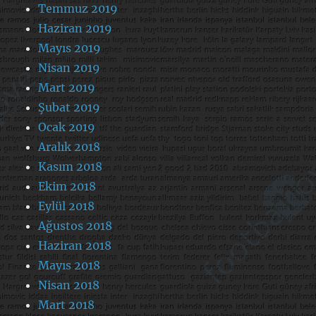
Temmuz 2019
Haziran 2019
Mayıs 2019
Nisan 2019
Mart 2019
Şubat 2019
Ocak 2019
Aralık 2018
Kasım 2018
Ekim 2018
Eylül 2018
Ağustos 2018
Haziran 2018
Mayıs 2018
Nisan 2018
Mart 2018