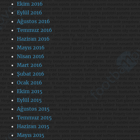
Ekim 2016
Eylül 2016
Ağustos 2016
Temmuz 2016
Haziran 2016
Mayıs 2016
Nisan 2016
Mart 2016
Şubat 2016
Ocak 2016
Ekim 2015
Eylül 2015
Ağustos 2015
Temmuz 2015
Haziran 2015
Mayıs 2015