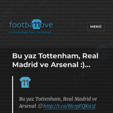
MENÜ
footbaLLove
Bu yaz Tottenham, Real
Madrid ve Arsenal :)…
Bu yaz Tottenham, Real Madrid ve
Arsenal 🙂
http://t.co/HcrpFQKu2J