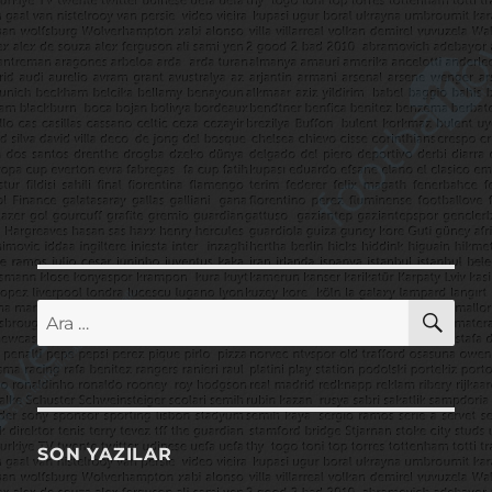
AR
Ara:
SON YAZILAR