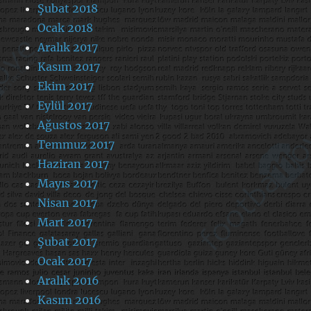
Şubat 2018
Ocak 2018
Aralık 2017
Kasım 2017
Ekim 2017
Eylül 2017
Ağustos 2017
Temmuz 2017
Haziran 2017
Mayıs 2017
Nisan 2017
Mart 2017
Şubat 2017
Ocak 2017
Aralık 2016
Kasım 2016