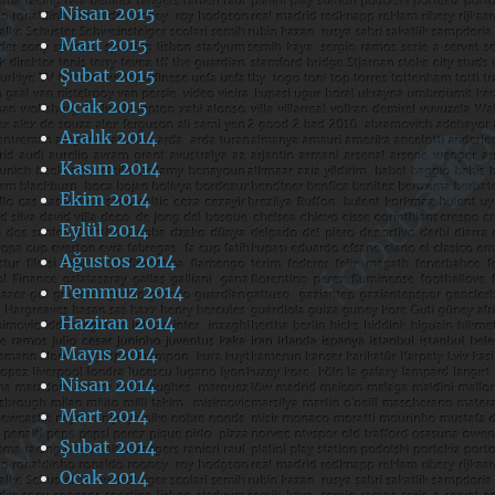
Nisan 2015
Mart 2015
Şubat 2015
Ocak 2015
Aralık 2014
Kasım 2014
Ekim 2014
Eylül 2014
Ağustos 2014
Temmuz 2014
Haziran 2014
Mayıs 2014
Nisan 2014
Mart 2014
Şubat 2014
Ocak 2014