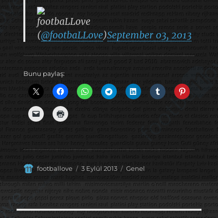
footbaLLove
(
@footbaLLove
)
September 03, 2013
Bunu paylaş:
Yazar
Yayın
Kategoriler
footballove
3 Eylül 2013
Genel
tarihi