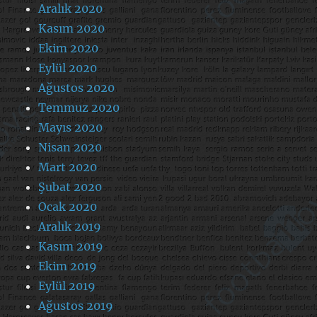
Aralık 2020
Kasım 2020
Ekim 2020
Eylül 2020
Ağustos 2020
Temmuz 2020
Mayıs 2020
Nisan 2020
Mart 2020
Şubat 2020
Ocak 2020
Aralık 2019
Kasım 2019
Ekim 2019
Eylül 2019
Ağustos 2019