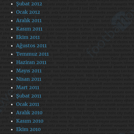
Şubat 2012
Ocak 2012
Aralık 2011
Kasım 2011
Ekim 2011
Ağustos 2011
Temmuz 2011
Haziran 2011
Mayıs 2011
Nisan 2011
Mart 2011
Şubat 2011
Ocak 2011
Aralık 2010
Kasım 2010
Ekim 2010