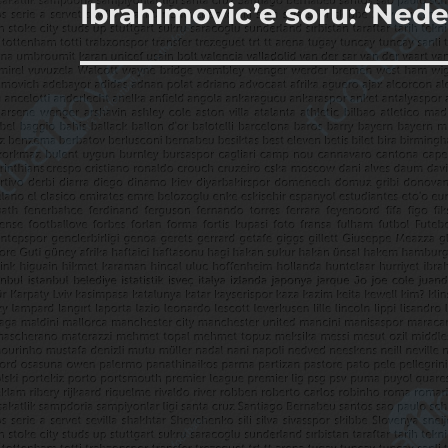
Ibrahimovic’e soru: ‘Ned
Sonraki
yazı: