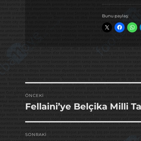
Bunu paylaş:
Yazı
ÖNCEKI
gezinmesi
Fellaini’ye Belçika Milli
Önceki
yazı:
SONRAKI