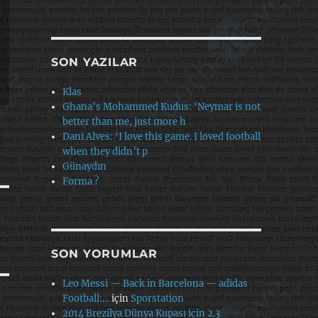
SON YAZILAR
Klas
Ghana’s Mohammed Kudus: ‘Neymar is not
better than me, just more h
Dani Alves: ‘I love this game. I loved football
when they didn’t p
Günaydın
Forma ?
SON YORUMLAR
Leo Messi — Back in Barcelona — adidas
Football:…
için
Sporstation
2014 Brezilya Dünya Kupası için 2.3