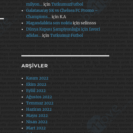
milyon…
için
TutkumuzFutbol
Galatasaray SK vs Chelsea FC Promo –
Champions…
için
K.A
Magandalıkta son nokta
için
selinsss
Dünya Kupası Şampiyonluğu için favori
adidas…
için
Tutkumuz Futbol
ARŞIVLER
Kasım 2022
Ekim 2022
Eylül 2022
Ağustos 2022
Temmuz 2022
Haziran 2022
Mayıs 2022
Nisan 2022
Mart 2022