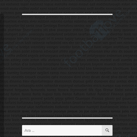
ARA
Ara: