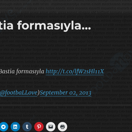
tia formasıyla…
 Bastia formasıyla
http://t.co/lfW2sHl11X
@footbaLLove
)
September 02, 2013