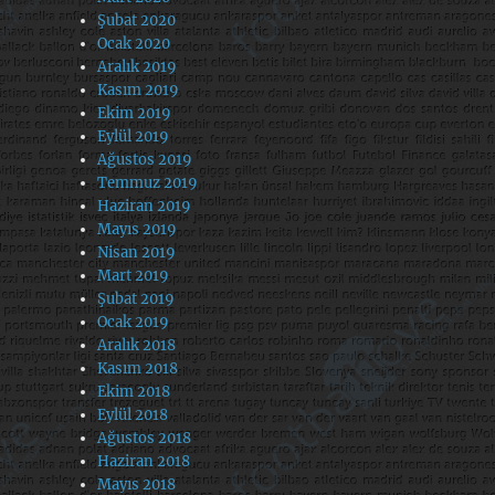
Şubat 2020
Ocak 2020
Aralık 2019
Kasım 2019
Ekim 2019
Eylül 2019
Ağustos 2019
Temmuz 2019
Haziran 2019
Mayıs 2019
Nisan 2019
Mart 2019
Şubat 2019
Ocak 2019
Aralık 2018
Kasım 2018
Ekim 2018
Eylül 2018
Ağustos 2018
Haziran 2018
Mayıs 2018