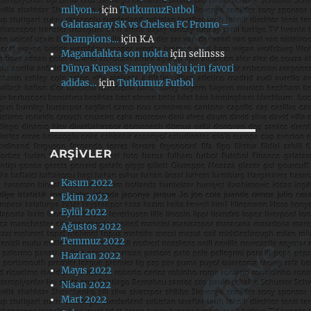
milyon…
için
TutkumuzFutbol
Galatasaray SK vs Chelsea FC Promo –
Champions…
için
K.A
Magandalıkta son nokta
için
selinsss
Dünya Kupası Şampiyonluğu için favori
adidas…
için
Tutkumuz Futbol
ARŞIVLER
Kasım 2022
Ekim 2022
Eylül 2022
Ağustos 2022
Temmuz 2022
Haziran 2022
Mayıs 2022
Nisan 2022
Mart 2022