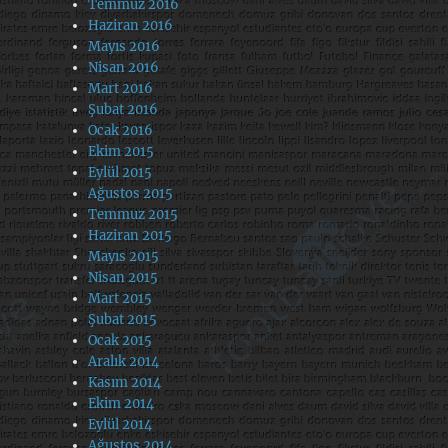
Temmuz 2016
Haziran 2016
Mayıs 2016
Nisan 2016
Mart 2016
Şubat 2016
Ocak 2016
Ekim 2015
Eylül 2015
Ağustos 2015
Temmuz 2015
Haziran 2015
Mayıs 2015
Nisan 2015
Mart 2015
Şubat 2015
Ocak 2015
Aralık 2014
Kasım 2014
Ekim 2014
Eylül 2014
Ağustos 2014