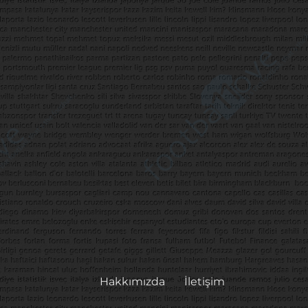
Hakkımızda
İletişim