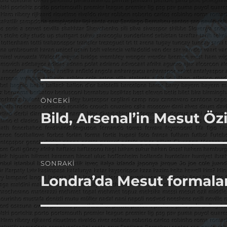
Yazı
ÖNCEKI
gezinmesi
Bild, Arsenal’in Mesut Özi
Önceki
yazı:
SONRAKI
Londra’da Mesut formala
Sonraki
yazı: