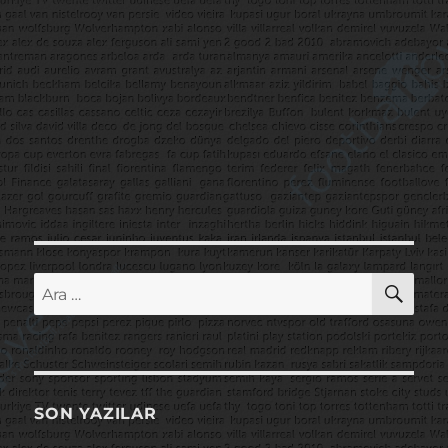
AR
Ara:
SON YAZILAR