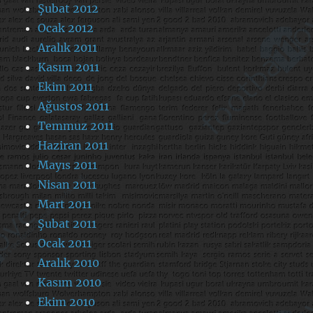
Şubat 2012
Ocak 2012
Aralık 2011
Kasım 2011
Ekim 2011
Ağustos 2011
Temmuz 2011
Haziran 2011
Mayıs 2011
Nisan 2011
Mart 2011
Şubat 2011
Ocak 2011
Aralık 2010
Kasım 2010
Ekim 2010