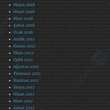
Mayıs 2018
Nisan 2018
Mart 2018
Şubat 2018
Ocak 2018
Aralık 2017
Kasım 2017
Ekim 2017
Eylül 2017
Ağustos 2017
Temmuz 2017
Haziran 2017
Mayıs 2017
Nisan 2017
Mart 2017
Şubat 2017