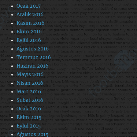
Ocak 2017
Aralık 2016
Kasım 2016
Ekim 2016
Eylül 2016
Ağustos 2016
Temmuz 2016
Haziran 2016
Mayıs 2016
Nisan 2016
Mart 2016
Şubat 2016
Ocak 2016
Ekim 2015
Eylül 2015
Ağustos 2015