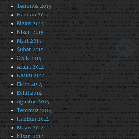
Temmuz 2015
Haziran 2015
Mayıs 2015
Nisan 2015
Mart 2015
Şubat 2015
Ocak 2015
Aralık 2014
Kasım 2014
Ekim 2014
Eylül 2014
Ağustos 2014
Temmuz 2014
Haziran 2014
Mayıs 2014
Nisan 2014