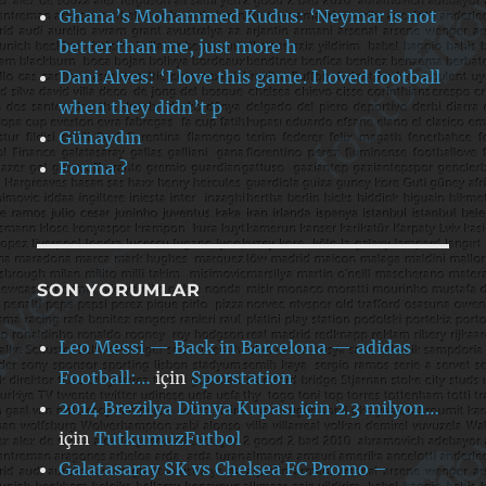
Ghana’s Mohammed Kudus: ‘Neymar is not
better than me, just more h
Dani Alves: ‘I love this game. I loved football
when they didn’t p
Günaydın
Forma ?
SON YORUMLAR
Leo Messi — Back in Barcelona — adidas
Football:…
için
Sporstation
2014 Brezilya Dünya Kupası için 2.3 milyon…
için
TutkumuzFutbol
Galatasaray SK vs Chelsea FC Promo –