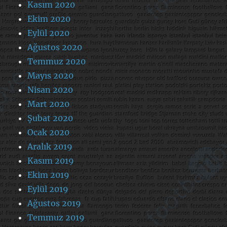
Kasım 2020
Ekim 2020
Eylül 2020
Ağustos 2020
Temmuz 2020
Mayıs 2020
Nisan 2020
Mart 2020
Şubat 2020
Ocak 2020
Aralık 2019
Kasım 2019
Ekim 2019
Eylül 2019
Ağustos 2019
Temmuz 2019