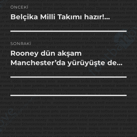
Yazı
ÖNCEKI
gezinmesi
Belçika Milli Takımı hazır!…
Önceki
yazı:
SONRAKI
Rooney dün akşam
Sonraki
yazı:
Manchester’da yürüyüşte de…