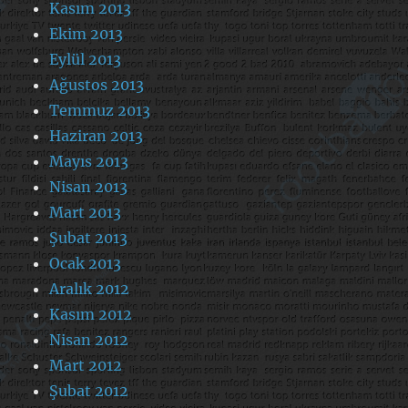
Kasım 2013
Ekim 2013
Eylül 2013
Ağustos 2013
Temmuz 2013
Haziran 2013
Mayıs 2013
Nisan 2013
Mart 2013
Şubat 2013
Ocak 2013
Aralık 2012
Kasım 2012
Nisan 2012
Mart 2012
Şubat 2012