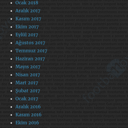
Ocak 2018
Aralık 2017
Kasım 2017
Ekim 2017
Eylül 2017
Ağustos 2017
Temmuz 2017
Haziran 2017
Mayıs 2017
Nisan 2017
Mart 2017
Şubat 2017
Ocak 2017
Aralık 2016
Kasım 2016
Ekim 2016