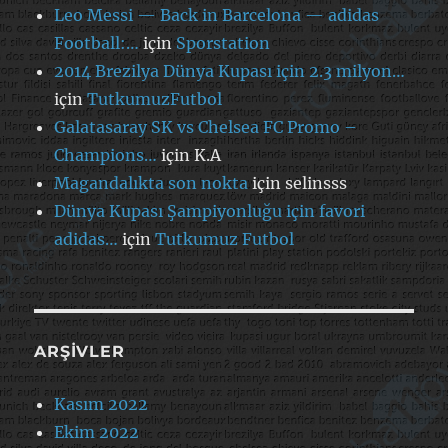
Leo Messi — Back in Barcelona — adidas
Football:…
için
Sporstation
2014 Brezilya Dünya Kupası için 2.3 milyon…
için
TutkumuzFutbol
Galatasaray SK vs Chelsea FC Promo –
Champions…
için
K.A
Magandalıkta son nokta
için
selinsss
Dünya Kupası Şampiyonluğu için favori
adidas…
için
Tutkumuz Futbol
ARŞIVLER
Kasım 2022
Ekim 2022