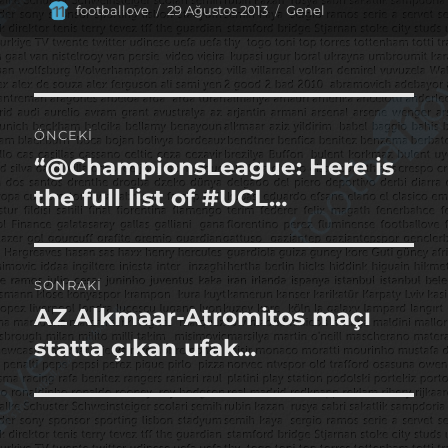
Yazar
Yayın
Kategoriler
footballove
29 Ağustos 2013
Genel
tarihi
Yazı
ÖNCEKI
gezinmesi
“@ChampionsLeague: Here is
Önceki
yazı:
the full list of #UCL…
SONRAKI
AZ Alkmaar-Atromitos maçı
Sonraki
yazı:
statta çıkan ufak…