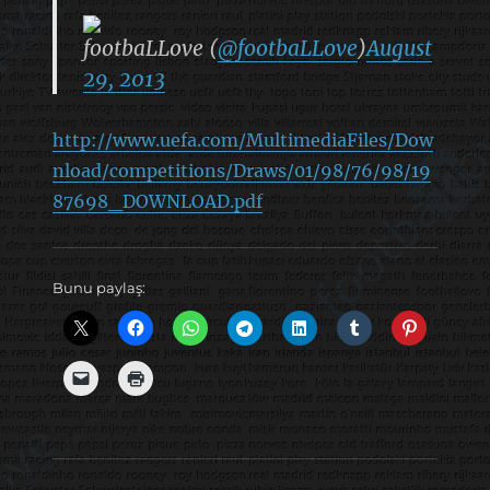
footbaLLove (
@footbaLLove
)
August
29, 2013
http://www.uefa.com/MultimediaFiles/Dow
nload/competitions/Draws/01/98/76/98/19
87698_DOWNLOAD.pdf
Bunu paylaş: