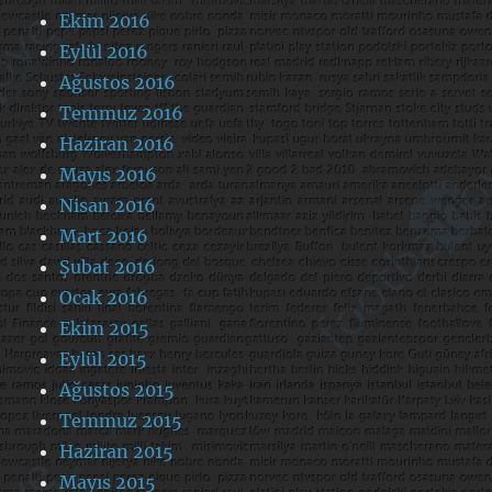
Ekim 2016
Eylül 2016
Ağustos 2016
Temmuz 2016
Haziran 2016
Mayıs 2016
Nisan 2016
Mart 2016
Şubat 2016
Ocak 2016
Ekim 2015
Eylül 2015
Ağustos 2015
Temmuz 2015
Haziran 2015
Mayıs 2015