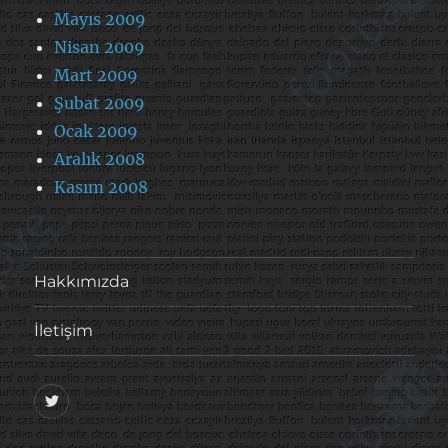
Mayıs 2009
Nisan 2009
Mart 2009
Şubat 2009
Ocak 2009
Aralık 2008
Kasım 2008
Hakkımızda
İletişim
@footballove