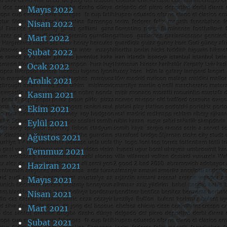
Mayıs 2022
Nisan 2022
Mart 2022
Şubat 2022
Ocak 2022
Aralık 2021
Kasım 2021
Ekim 2021
Eylül 2021
Ağustos 2021
Temmuz 2021
Haziran 2021
Mayıs 2021
Nisan 2021
Mart 2021
Şubat 2021