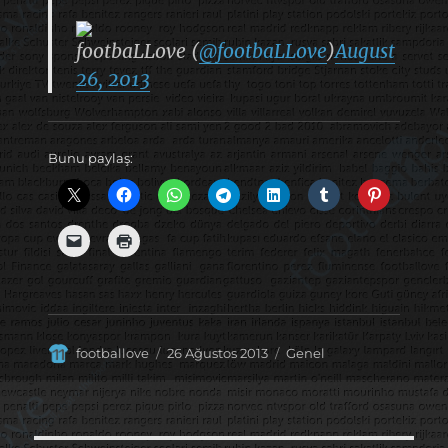
footbaLLove (
@footbaLLove
)
August
26, 2013
Bunu paylaş:
Yazar
Yayın
Kategoriler
footballove
26 Ağustos 2013
Genel
tarihi