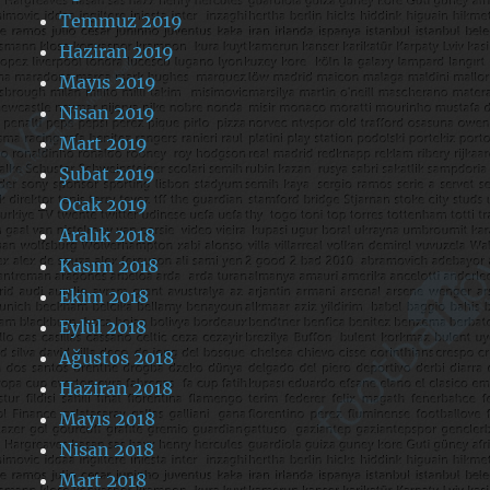
Temmuz 2019
Haziran 2019
Mayıs 2019
Nisan 2019
Mart 2019
Şubat 2019
Ocak 2019
Aralık 2018
Kasım 2018
Ekim 2018
Eylül 2018
Ağustos 2018
Haziran 2018
Mayıs 2018
Nisan 2018
Mart 2018