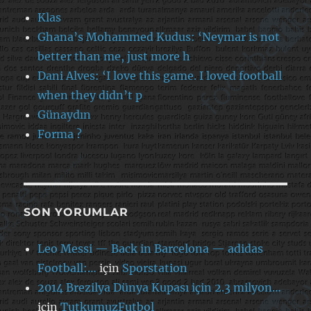
Klas
Ghana’s Mohammed Kudus: ‘Neymar is not
better than me, just more h
Dani Alves: ‘I love this game. I loved football
when they didn’t p
Günaydın
Forma ?
SON YORUMLAR
Leo Messi — Back in Barcelona — adidas
Football:…
için
Sporstation
2014 Brezilya Dünya Kupası için 2.3 milyon…
için
TutkumuzFutbol