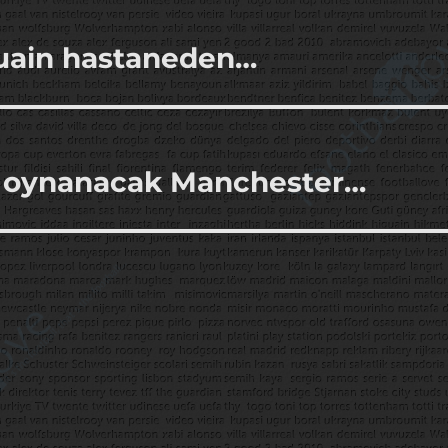
guain hastaneden…
a oynanacak Manchester…