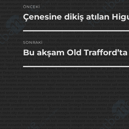
Yazı
ÖNCEKI
gezinmesi
Çenesine dikiş atılan Hi
Önceki
yazı:
SONRAKI
Bu akşam Old Trafford’t
Sonraki
yazı: