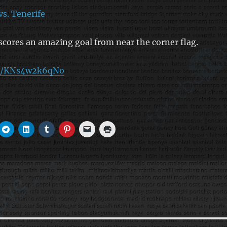
vs. Tenerife
scores an amazing goal from near the corner flag.
be/KNs4w2k6qNo