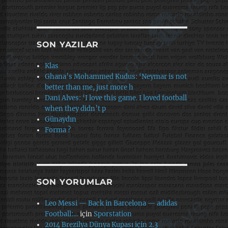
SON YAZILAR
Klas
Ghana’s Mohammed Kudus: ‘Neymar is not
better than me, just more h
Dani Alves: ‘I love this game. I loved football
when they didn’t p
Günaydın
Forma ?
SON YORUMLAR
Leo Messi — Back in Barcelona — adidas
Football:…
için
Sporstation
2014 Brezilya Dünya Kupası için 2.3