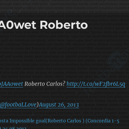
AA0wet Roberto
A0JAA0wet
Roberto Carlos?
http://t.co/wF2fbr6L5q
@footbaLLove
)
August 26, 2013