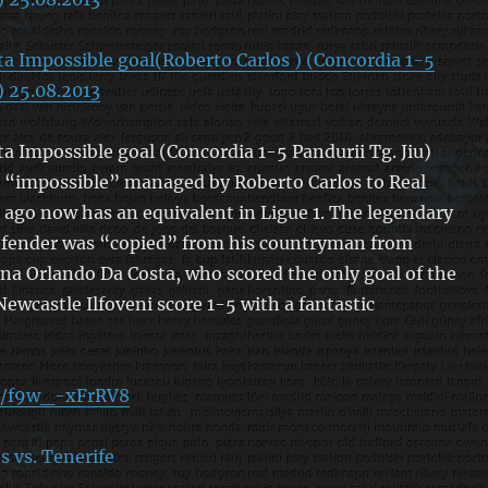
a Impossible goal(Roberto Carlos ) (Concordia 1-5
) 25.08.2013
a Impossible goal (Concordia 1-5 Pandurii Tg. Jiu)
l “impossible” managed by Roberto Carlos to Real
 ago now has an equivalent in Ligue 1. The legendary
defender was “copied” from his countryman from
na Orlando Da Costa, who scored the only goal of the
ewcastle Ilfoveni score 1-5 with a fantastic
be/f9w_-xFrRV8