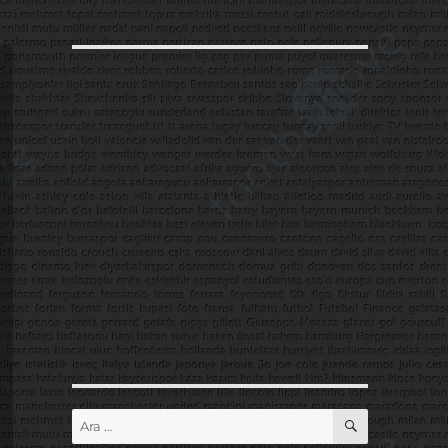
ARA
Ara: