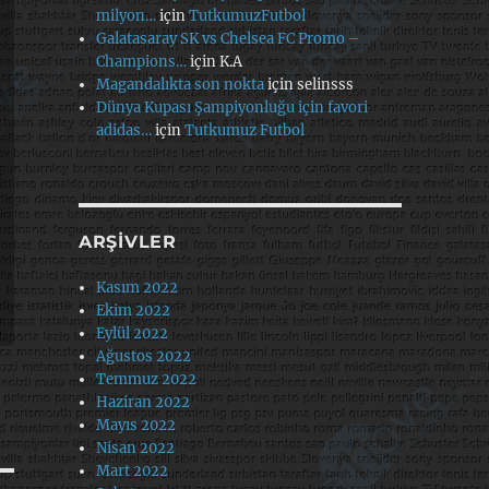
milyon…
için
TutkumuzFutbol
Galatasaray SK vs Chelsea FC Promo –
Champions…
için
K.A
Magandalıkta son nokta
için
selinsss
Dünya Kupası Şampiyonluğu için favori
adidas…
için
Tutkumuz Futbol
ARŞIVLER
Kasım 2022
Ekim 2022
Eylül 2022
Ağustos 2022
Temmuz 2022
Haziran 2022
Mayıs 2022
Nisan 2022
Mart 2022