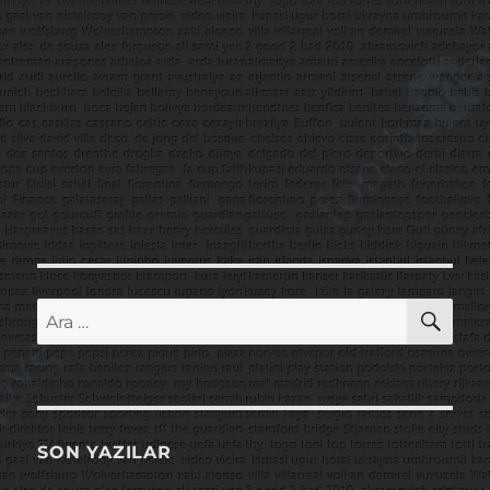
AR
Ara:
SON YAZILAR