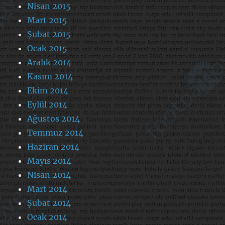
Nisan 2015
Mart 2015
Şubat 2015
Ocak 2015
Aralık 2014
Kasım 2014
Ekim 2014
Eylül 2014
Ağustos 2014
Temmuz 2014
Haziran 2014
Mayıs 2014
Nisan 2014
Mart 2014
Şubat 2014
Ocak 2014