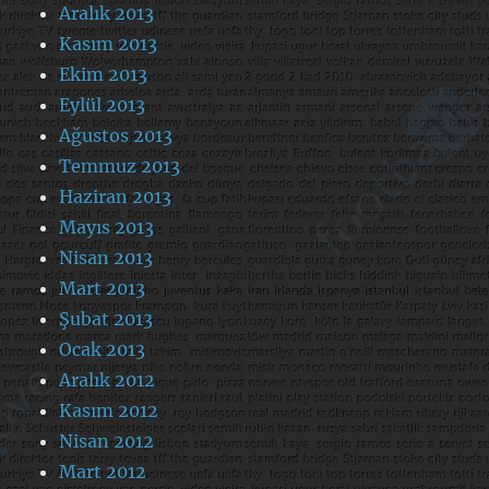
Aralık 2013
Kasım 2013
Ekim 2013
Eylül 2013
Ağustos 2013
Temmuz 2013
Haziran 2013
Mayıs 2013
Nisan 2013
Mart 2013
Şubat 2013
Ocak 2013
Aralık 2012
Kasım 2012
Nisan 2012
Mart 2012