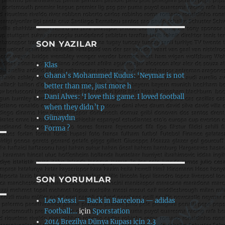
SON YAZILAR
Klas
Ghana’s Mohammed Kudus: ‘Neymar is not
better than me, just more h
Dani Alves: ‘I love this game. I loved football
when they didn’t p
Günaydın
Forma ?
SON YORUMLAR
Leo Messi — Back in Barcelona — adidas
Football:…
için
Sporstation
2014 Brezilya Dünya Kupası için 2.3