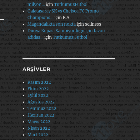
milyon…
için
TutkumuzFutbol
Galatasaray SK vs Chelsea FC Promo –
Champions…
için
K.A
Magandalıkta son nokta
için
selinsss
Dünya Kupası Şampiyonluğu için favori
adidas…
için
Tutkumuz Futbol
ARŞIVLER
Kasım 2022
Ekim 2022
Eylül 2022
Ağustos 2022
Temmuz 2022
Haziran 2022
Mayıs 2022
Nisan 2022
Mart 2022