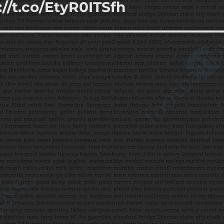
://t.co/EtyR0ITSfh