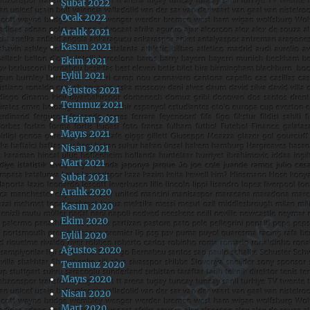
Şubat 2022
Ocak 2022
Aralık 2021
Kasım 2021
Ekim 2021
Eylül 2021
Ağustos 2021
Temmuz 2021
Haziran 2021
Mayıs 2021
Nisan 2021
Mart 2021
Şubat 2021
Aralık 2020
Kasım 2020
Ekim 2020
Eylül 2020
Ağustos 2020
Temmuz 2020
Mayıs 2020
Nisan 2020
Mart 2020