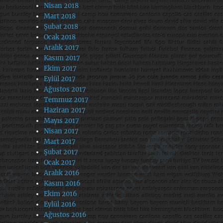
Nisan 2018
Mart 2018
Şubat 2018
Ocak 2018
Aralık 2017
Kasım 2017
Ekim 2017
Eylül 2017
Ağustos 2017
Temmuz 2017
Haziran 2017
Mayıs 2017
Nisan 2017
Mart 2017
Şubat 2017
Ocak 2017
Aralık 2016
Kasım 2016
Ekim 2016
Eylül 2016
Ağustos 2016