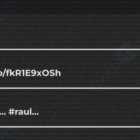
.co/fkR1E9xOSh
… #raul…