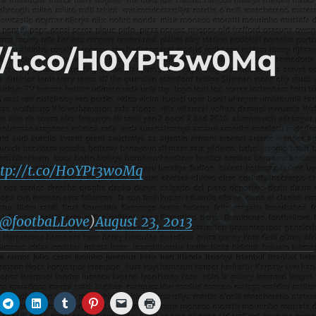
://t.co/H0YPt3w0Mq
ttp://t.co/H0YPt3w0Mq
@footbaLLove
)
August 23, 2013