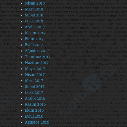
Nisan 2018
Mart 2018
Şubat 2018
Ocak 2018
Aralık 2017
Kasım 2017
Ekim 2017
Eylül 2017
Ağustos 2017
Temmuz 2017
Haziran 2017
Mayıs 2017
Nisan 2017
Mart 2017
Şubat 2017
Ocak 2017
Aralık 2016
Kasım 2016
Ekim 2016
Eylül 2016
Ağustos 2016