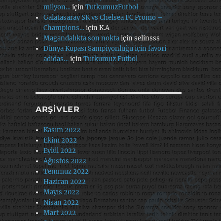
milyon…
için
TutkumuzFutbol
Galatasaray SK vs Chelsea FC Promo –
Champions…
için
K.A
Magandalıkta son nokta
için
selinsss
Dünya Kupası Şampiyonluğu için favori
adidas…
için
Tutkumuz Futbol
ARŞIVLER
Kasım 2022
Ekim 2022
Eylül 2022
Ağustos 2022
Temmuz 2022
Haziran 2022
Mayıs 2022
Nisan 2022
Mart 2022