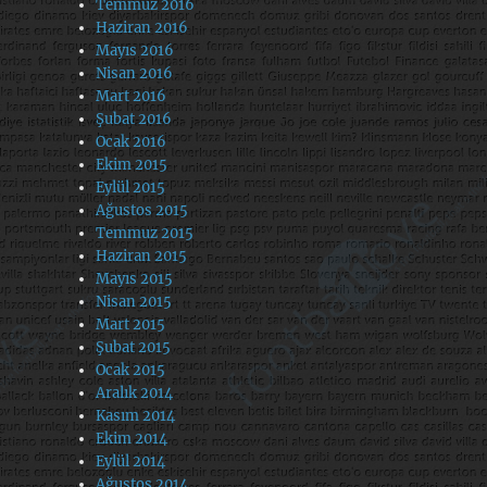
Temmuz 2016
Haziran 2016
Mayıs 2016
Nisan 2016
Mart 2016
Şubat 2016
Ocak 2016
Ekim 2015
Eylül 2015
Ağustos 2015
Temmuz 2015
Haziran 2015
Mayıs 2015
Nisan 2015
Mart 2015
Şubat 2015
Ocak 2015
Aralık 2014
Kasım 2014
Ekim 2014
Eylül 2014
Ağustos 2014