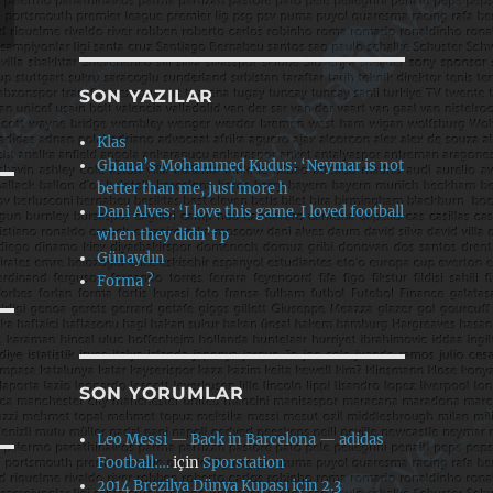
SON YAZILAR
Klas
Ghana’s Mohammed Kudus: ‘Neymar is not
better than me, just more h
Dani Alves: ‘I love this game. I loved football
when they didn’t p
Günaydın
Forma ?
SON YORUMLAR
Leo Messi — Back in Barcelona — adidas
Football:…
için
Sporstation
2014 Brezilya Dünya Kupası için 2.3