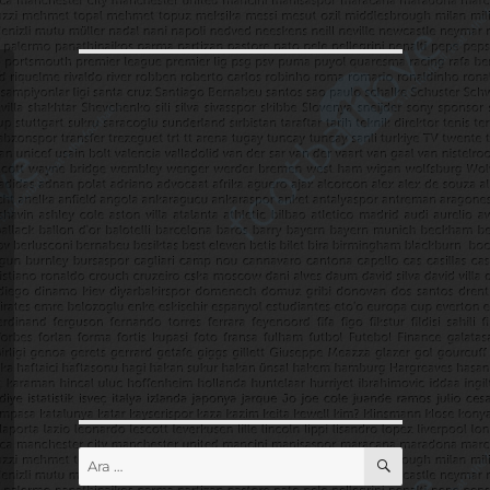
ARA
Ara: