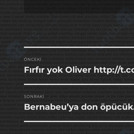
Yazı
ÖNCEKI
gezinmesi
Fırfır yok Oliver http://t
Önceki
yazı:
SONRAKI
Bernabeu’ya don öpücük
Sonraki
yazı: