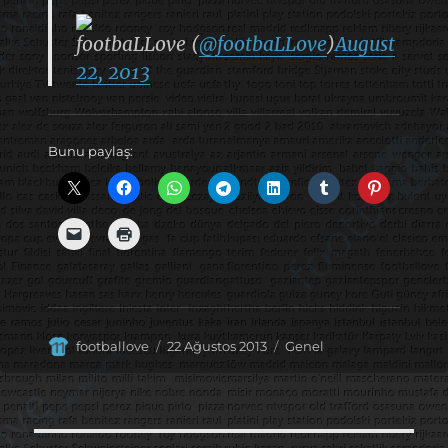
footbaLLove (
@footbaLLove
)
August
22, 2013
Bunu paylaş:
Yazar
Yayın
Kategoriler
footballove
22 Ağustos 2013
Genel
tarihi