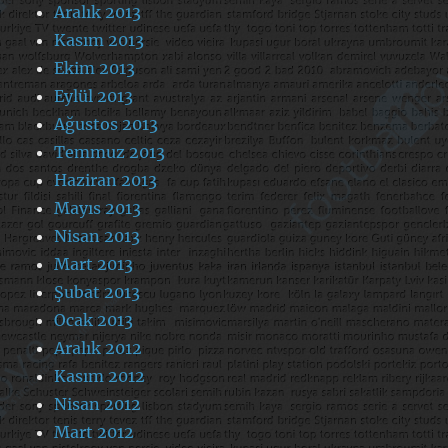
Aralık 2013
Kasım 2013
Ekim 2013
Eylül 2013
Ağustos 2013
Temmuz 2013
Haziran 2013
Mayıs 2013
Nisan 2013
Mart 2013
Şubat 2013
Ocak 2013
Aralık 2012
Kasım 2012
Nisan 2012
Mart 2012