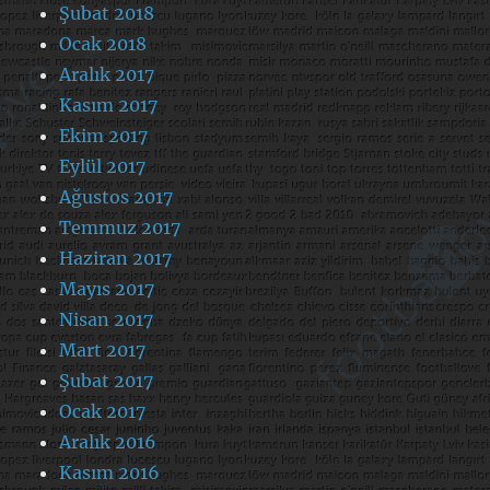
Şubat 2018
Ocak 2018
Aralık 2017
Kasım 2017
Ekim 2017
Eylül 2017
Ağustos 2017
Temmuz 2017
Haziran 2017
Mayıs 2017
Nisan 2017
Mart 2017
Şubat 2017
Ocak 2017
Aralık 2016
Kasım 2016