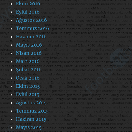
Ekim 2016
Eylül 2016
Ağustos 2016
Temmuz 2016
Haziran 2016
Mayıs 2016
Nisan 2016
Mart 2016
Şubat 2016
Ocak 2016
Ekim 2015
Eylül 2015
Ağustos 2015
Temmuz 2015
Haziran 2015
Mayıs 2015