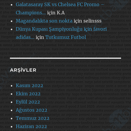
Galatasaray SK vs Chelsea FC Promo –
Champions…
için
K.A
Magandalıkta son nokta
için
selinsss
Dünya Kupası Şampiyonluğu için favori
adidas…
için
Tutkumuz Futbol
ARŞIVLER
Kasım 2022
Ekim 2022
Eylül 2022
Ağustos 2022
Temmuz 2022
Haziran 2022