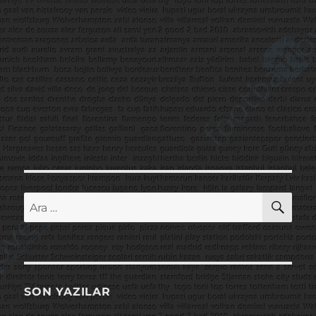
AR
Ara:
SON YAZILAR