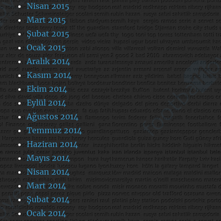
Nisan 2015
Mart 2015
Şubat 2015
Ocak 2015
Aralık 2014
Kasım 2014
Ekim 2014
Eylül 2014
Ağustos 2014
Temmuz 2014
Haziran 2014
Mayıs 2014
Nisan 2014
Mart 2014
Şubat 2014
Ocak 2014