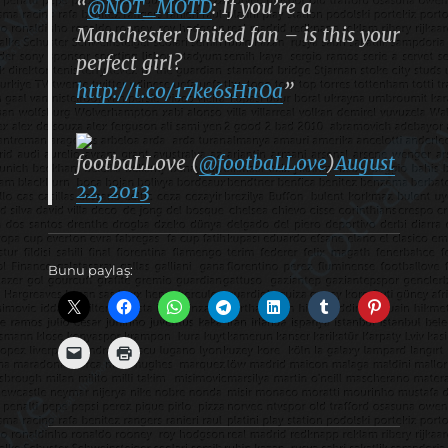
“
@NOT_MOTD
: If you’re a
Manchester United fan – is this your
perfect girl?
http://t.co/17ke6sHnOa
”
footbaLLove (
@footbaLLove
)
August
22, 2013
Bunu paylaş: