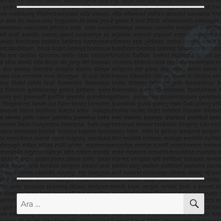
AR
Ara: