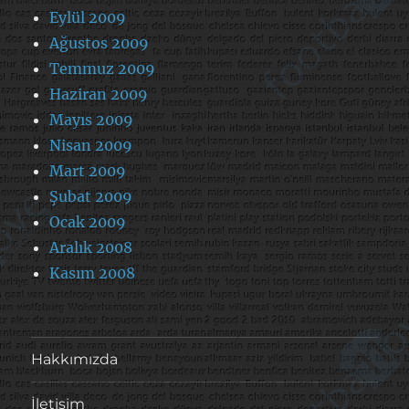
Eylül 2009
Ağustos 2009
Temmuz 2009
Haziran 2009
Mayıs 2009
Nisan 2009
Mart 2009
Şubat 2009
Ocak 2009
Aralık 2008
Kasım 2008
Hakkımızda
İletişim