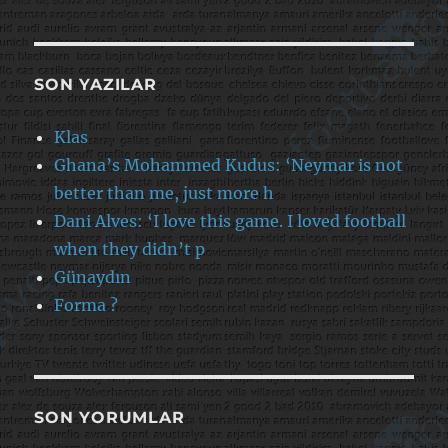
SON YAZILAR
Klas
Ghana’s Mohammed Kudus: ‘Neymar is not
better than me, just more h
Dani Alves: ‘I love this game. I loved football
when they didn’t p
Günaydın
Forma ?
SON YORUMLAR