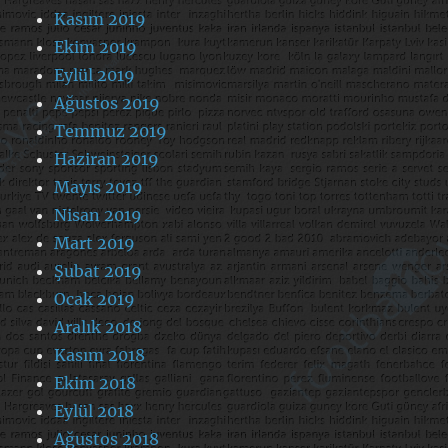
Kasım 2019
Ekim 2019
Eylül 2019
Ağustos 2019
Temmuz 2019
Haziran 2019
Mayıs 2019
Nisan 2019
Mart 2019
Şubat 2019
Ocak 2019
Aralık 2018
Kasım 2018
Ekim 2018
Eylül 2018
Ağustos 2018