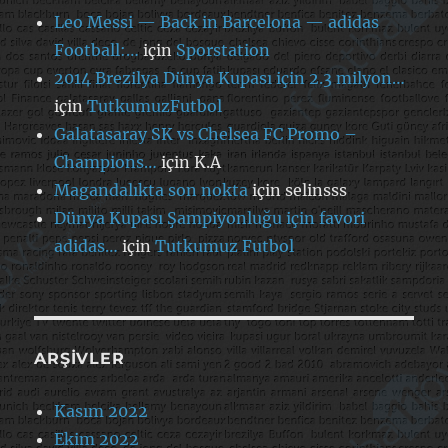
Leo Messi — Back in Barcelona — adidas
Football:…
için
Sporstation
2014 Brezilya Dünya Kupası için 2.3 milyon…
için
TutkumuzFutbol
Galatasaray SK vs Chelsea FC Promo –
Champions…
için
K.A
Magandalıkta son nokta
için
selinsss
Dünya Kupası Şampiyonluğu için favori
adidas…
için
Tutkumuz Futbol
ARŞIVLER
Kasım 2022
Ekim 2022