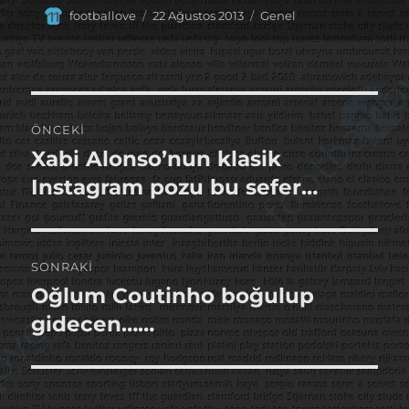
Yazar
Yayın
Kategoriler
footballove
22 Ağustos 2013
Genel
tarihi
Yazı
ÖNCEKI
gezinmesi
Xabi Alonso’nun klasik
Önceki
yazı:
Instagram pozu bu sefer…
SONRAKI
Oğlum Coutinho boğulup
Sonraki
yazı:
gidecen……