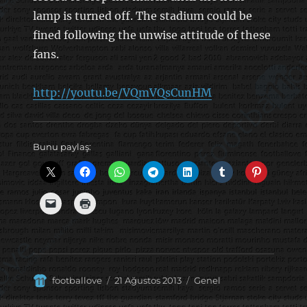
lamp is turned off. The stadium could be
fined following the unwise attitude of these
fans.
http://youtu.be/VQmVQsCunHM
Bunu paylaş:
Yazar
Yayın
Kategoriler
footballove
21 Ağustos 2013
Genel
tarihi