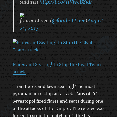
saldırısı
http://t.co/YtVWeBZjdr
footbaLLove (
@footbaLLove
)
August
21, 2013
Flares and Seating! to Stop the Rival Team
attack
Tiran flares and lawn seating! The most
pyromaniac to stop an attack. Fans of FC
Sevastopol fired flares and seats during one
of the attacks of the Dnipro. The referee was
forced to stop the match until the heat