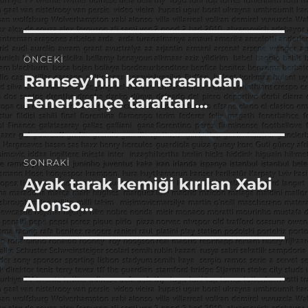
Yazı
ÖNCEKI
gezinmesi
Ramsey’nin kamerasından
Önceki
yazı:
Fenerbahçe taraftarı…
SONRAKI
Ayak tarak kemiği kırılan Xabi
Sonraki
yazı:
Alonso…