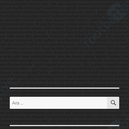
AR
Ara: