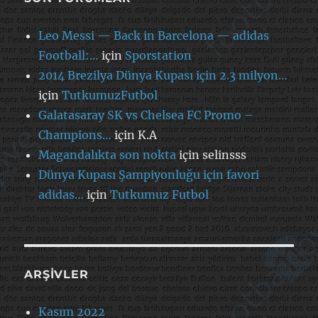
Leo Messi — Back in Barcelona — adidas
Football:…
için
Sporstation
2014 Brezilya Dünya Kupası için 2.3 milyon…
için
TutkumuzFutbol
Galatasaray SK vs Chelsea FC Promo –
Champions…
için
K.A
Magandalıkta son nokta
için
selinsss
Dünya Kupası Şampiyonluğu için favori
adidas…
için
Tutkumuz Futbol
ARŞIVLER
Kasım 2022