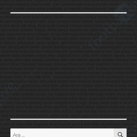
AR
Ara: