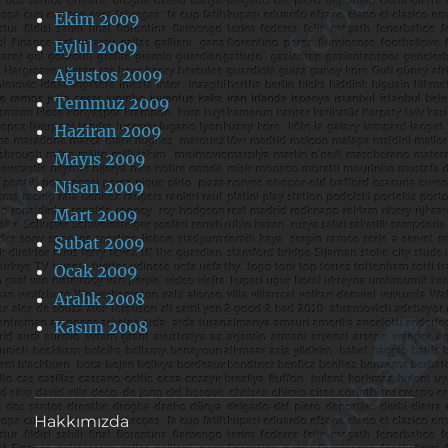
Ekim 2009
Eylül 2009
Ağustos 2009
Temmuz 2009
Haziran 2009
Mayıs 2009
Nisan 2009
Mart 2009
Şubat 2009
Ocak 2009
Aralık 2008
Kasım 2008
Hakkımızda