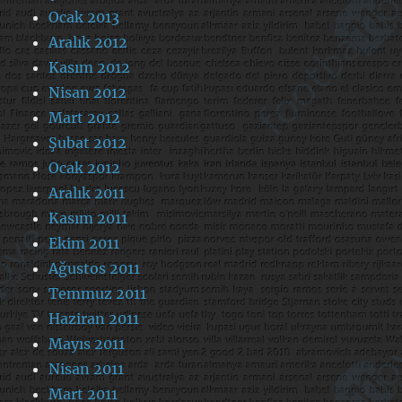
Ocak 2013
Aralık 2012
Kasım 2012
Nisan 2012
Mart 2012
Şubat 2012
Ocak 2012
Aralık 2011
Kasım 2011
Ekim 2011
Ağustos 2011
Temmuz 2011
Haziran 2011
Mayıs 2011
Nisan 2011
Mart 2011