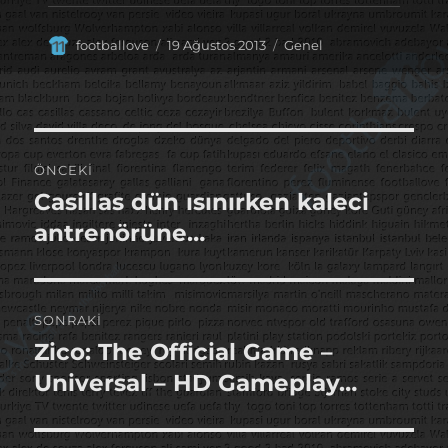
Yazar
Yayın
Kategoriler
footballove
19 Ağustos 2013
Genel
tarihi
Yazı
ÖNCEKI
gezinmesi
Casillas dün ısınırken kaleci
Önceki
yazı:
antrenörüne…
SONRAKI
Zico: The Official Game –
Sonraki
yazı:
Universal – HD Gameplay…